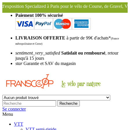
ialized à Paris pour le vélo de Course, de Gravel, VTT, VTC ...
Nou
Paiement 100% sécurisé
LIVRAISON OFFERTE
à partir de 99€ d'achats*
(France
métropolitaine et Corse)
sentiment_very_satisfied
Satisfait ou remboursé
, retour
jusqu'à 15 jours
star
Garantie et SAV du magasin
Recherche
Se connecter
Menu
VTT
VTT semi-rigide