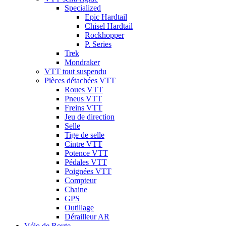
Specialized
Epic Hardtail
Chisel Hardtail
Rockhopper
P. Series
Trek
Mondraker
VTT tout suspendu
Pièces détachées VTT
Roues VTT
Pneus VTT
Freins VTT
Jeu de direction
Selle
Tige de selle
Cintre VTT
Potence VTT
Pédales VTT
Poignées VTT
Compteur
Chaine
GPS
Outillage
Dérailleur AR
Vélo de Route