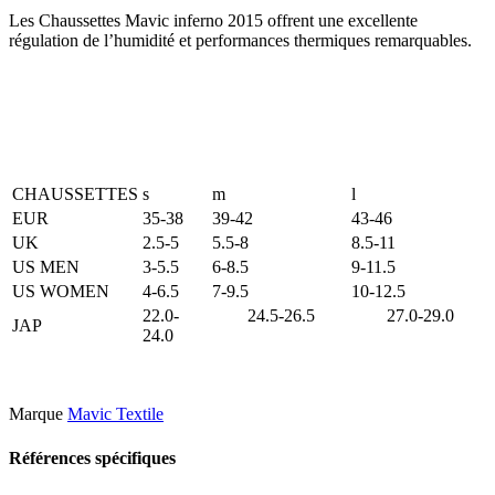
Les Chaussettes Mavic inferno 2015 offrent une e
xcellente
régulation de l’humidité et performances thermiques remarquables.
CHAUSSETTES
s
m
l
EUR
35-38
39-42
43-46
UK
2.5-5
5.5-8
8.5-11
US MEN
3-5.5
6-8.5
9-11.5
US WOMEN
4-6.5
7-9.5
10-12.5
22.0-
24.5-26.5
27.0-29.0
JAP
24.0
Marque
Mavic Textile
Références spécifiques