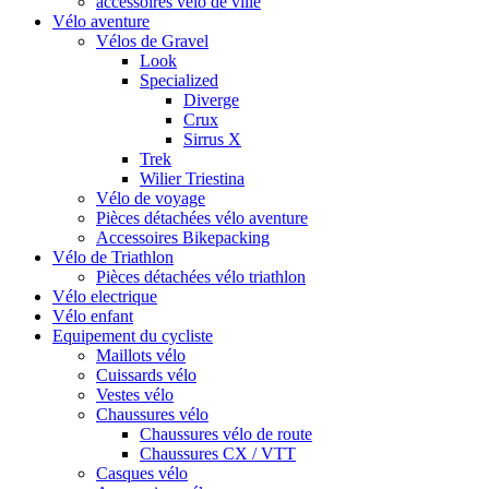
accessoires vélo de ville
Vélo aventure
Vélos de Gravel
Look
Specialized
Diverge
Crux
Sirrus X
Trek
Wilier Triestina
Vélo de voyage
Pièces détachées vélo aventure
Accessoires Bikepacking
Vélo de Triathlon
Pièces détachées vélo triathlon
Vélo electrique
Vélo enfant
Equipement du cycliste
Maillots vélo
Cuissards vélo
Vestes vélo
Chaussures vélo
Chaussures vélo de route
Chaussures CX / VTT
Casques vélo