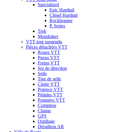
Specialized
Epic Hardtail
Chisel Hardtail
Rockhopper
P. Series
Trek
Mondraker
VTT tout suspendu
Pièces détachées VTT
Roues VTT
Pneus VTT
Freins VTT
Jeu de direction
Selle
Tige de selle
Cintre VTT
Potence VTT
Pédales VTT
Poignées VTT
Compteur
Chaine
GPS
Outillage
Dérailleur AR
Vélo de Route