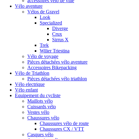
accessoires vélo de ville
Vélo aventure
Vélos de Gravel
Look
Specialized
Diverge
Crux
Sirrus X
Trek
Wilier Triestina
Vélo de voyage
Pièces détachées vélo aventure
Accessoires Bikepacking
Vélo de Triathlon
Pièces détachées vélo triathlon
Vélo electrique
Vélo enfant
Equipement du cycliste
Maillots vélo
Cuissards vélo
Vestes vélo
Chaussures vélo
Chaussures vélo de route
Chaussures CX / VTT
Casques vélo