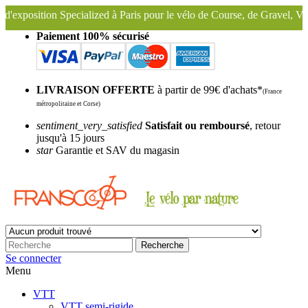
ialized à Paris pour le vélo de Course, de Gravel, VTT, VTC ...
Nou
Paiement 100% sécurisé
LIVRAISON OFFERTE
à partir de 99€ d'achats*
(France
métropolitaine et Corse)
sentiment_very_satisfied
Satisfait ou remboursé
, retour
jusqu'à 15 jours
star
Garantie et SAV du magasin
Recherche
Se connecter
Menu
VTT
VTT semi-rigide