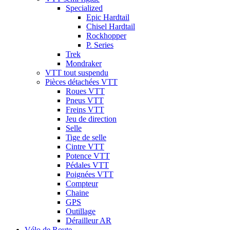
Specialized
Epic Hardtail
Chisel Hardtail
Rockhopper
P. Series
Trek
Mondraker
VTT tout suspendu
Pièces détachées VTT
Roues VTT
Pneus VTT
Freins VTT
Jeu de direction
Selle
Tige de selle
Cintre VTT
Potence VTT
Pédales VTT
Poignées VTT
Compteur
Chaine
GPS
Outillage
Dérailleur AR
Vélo de Route