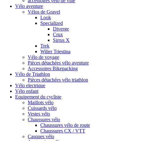
accessoires vélo de ville
Vélo aventure
Vélos de Gravel
Look
Specialized
Diverge
Crux
Sirrus X
Trek
Wilier Triestina
Vélo de voyage
Pièces détachées vélo aventure
Accessoires Bikepacking
Vélo de Triathlon
Pièces détachées vélo triathlon
Vélo electrique
Vélo enfant
Equipement du cycliste
Maillots vélo
Cuissards vélo
Vestes vélo
Chaussures vélo
Chaussures vélo de route
Chaussures CX / VTT
Casques vélo