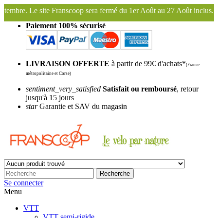
sera fermé du 1er Août au 27 Août inclus. Bonnes vacances !
Fransco
Paiement 100% sécurisé
LIVRAISON OFFERTE
à partir de 99€ d'achats*
(France
métropolitaine et Corse)
sentiment_very_satisfied
Satisfait ou remboursé
, retour
jusqu'à 15 jours
star
Garantie et SAV du magasin
Recherche
Se connecter
Menu
VTT
VTT semi-rigide