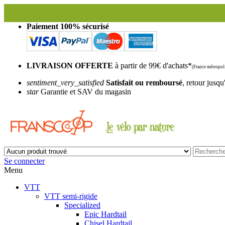
Paiement 100% sécurisé
LIVRAISON OFFERTE
à partir de 99€ d'achats*
(France métropoli
sentiment_very_satisfied
Satisfait ou remboursé
, retour jusqu
star
Garantie et SAV du magasin
Se connecter
Menu
VTT
VTT semi-rigide
Specialized
Epic Hardtail
Chisel Hardtail