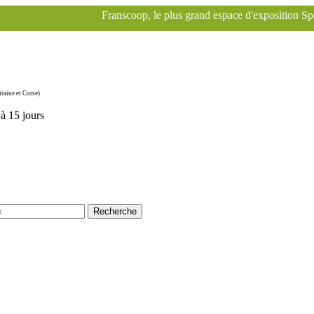
Franscoop, le plus grand espace d'exposition Specialized à Paris po
taine et Corse)
'à 15 jours
Recherche