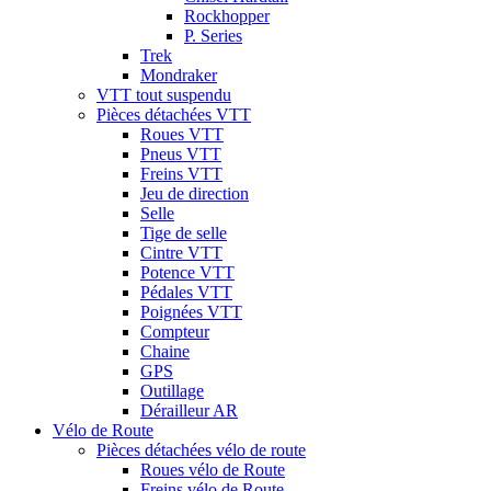
Rockhopper
P. Series
Trek
Mondraker
VTT tout suspendu
Pièces détachées VTT
Roues VTT
Pneus VTT
Freins VTT
Jeu de direction
Selle
Tige de selle
Cintre VTT
Potence VTT
Pédales VTT
Poignées VTT
Compteur
Chaine
GPS
Outillage
Dérailleur AR
Vélo de Route
Pièces détachées vélo de route
Roues vélo de Route
Freins vélo de Route