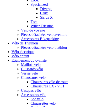
Look
Specialized
Diverge
Crux
Sirrus X
Trek
Wilier Triestina
Vélo de voyage
Pièces détachées vélo aventure
Accessoires Bikepacking
Vélo de Triathlon
Pièces détachées vélo triathlon
Vélo electrique
Vélo enfant
Equipement du cycliste
Maillots vélo
Cuissards vélo
Vestes vélo
Chaussures vélo
Chaussures vélo de route
Chaussures CX / VTT
Casques vélo
Accessoires vélo
Sac vélo
Chaussettes vélo