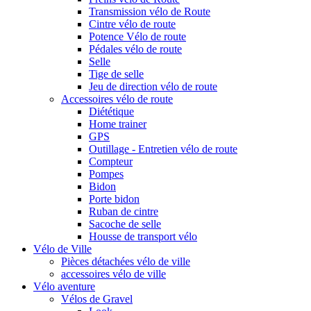
Transmission vélo de Route
Cintre vélo de route
Potence Vélo de route
Pédales vélo de route
Selle
Tige de selle
Jeu de direction vélo de route
Accessoires vélo de route
Diététique
Home trainer
GPS
Outillage - Entretien vélo de route
Compteur
Pompes
Bidon
Porte bidon
Ruban de cintre
Sacoche de selle
Housse de transport vélo
Vélo de Ville
Pièces détachées vélo de ville
accessoires vélo de ville
Vélo aventure
Vélos de Gravel