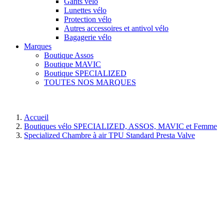
Gants vélo
Lunettes vélo
Protection vélo
Autres accessoires et antivol vélo
Bagagerie vélo
Marques
Boutique Assos
Boutique MAVIC
Boutique SPECIALIZED
TOUTES NOS MARQUES
Accueil
Boutiques vélo SPECIALIZED, ASSOS, MAVIC et Femme
Specialized Chambre à air TPU Standard Presta Valve