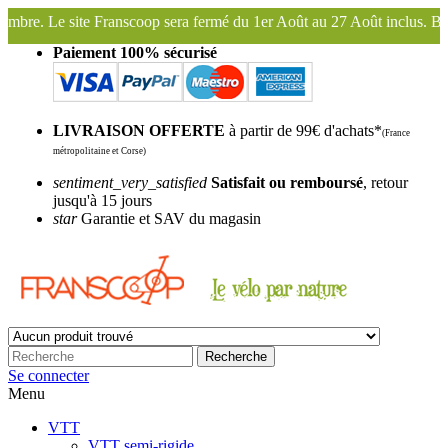
sera fermé du 1er Août au 27 Août inclus. Bonnes vacances !
Fransco
Paiement 100% sécurisé
LIVRAISON OFFERTE
à partir de 99€ d'achats*
(France
métropolitaine et Corse)
sentiment_very_satisfied
Satisfait ou remboursé
, retour
jusqu'à 15 jours
star
Garantie et SAV du magasin
Recherche
Se connecter
Menu
VTT
VTT semi-rigide