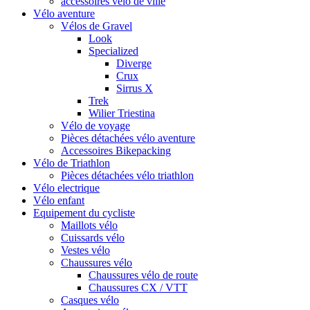
accessoires vélo de ville
Vélo aventure
Vélos de Gravel
Look
Specialized
Diverge
Crux
Sirrus X
Trek
Wilier Triestina
Vélo de voyage
Pièces détachées vélo aventure
Accessoires Bikepacking
Vélo de Triathlon
Pièces détachées vélo triathlon
Vélo electrique
Vélo enfant
Equipement du cycliste
Maillots vélo
Cuissards vélo
Vestes vélo
Chaussures vélo
Chaussures vélo de route
Chaussures CX / VTT
Casques vélo