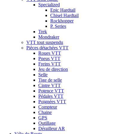
Specialized
Epic Hardtail
Chisel Hardtail
Rockhopper
P. Series
Trek
Mondraker
VTT tout suspendu
Pièces détachées VTT
Roues VTT
Pneus VTT
Freins VTT
Jeu de direction
Selle
Tige de selle
Cintre VTT
Potence VTT
Pédales VTT
Poignées VTT
Compteur
Chaine
GPS
Outillage
Dérailleur AR
Vélo de Route