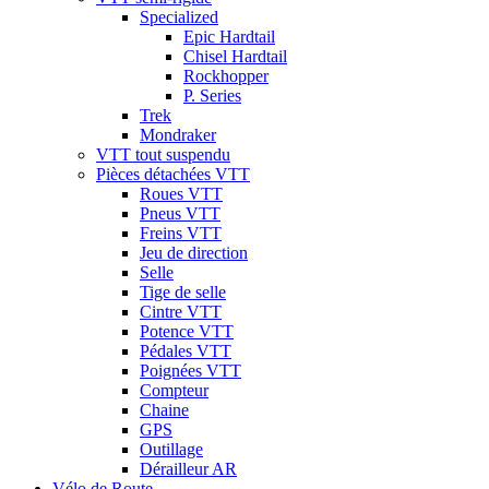
Specialized
Epic Hardtail
Chisel Hardtail
Rockhopper
P. Series
Trek
Mondraker
VTT tout suspendu
Pièces détachées VTT
Roues VTT
Pneus VTT
Freins VTT
Jeu de direction
Selle
Tige de selle
Cintre VTT
Potence VTT
Pédales VTT
Poignées VTT
Compteur
Chaine
GPS
Outillage
Dérailleur AR
Vélo de Route