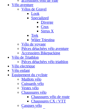
accessoires vélo de ville
Vélo aventure
Vélos de Gravel
Look
Specialized
Diverge
Crux
Sirrus X
Trek
Wilier Triestina
Vélo de voyage
Pièces détachées vélo aventure
Accessoires Bikepacking
Vélo de Triathlon
Pièces détachées vélo triathlon
Vélo electrique
Vélo enfant
Equipement du cycliste
Maillots vélo
Cuissards vélo
Vestes vélo
Chaussures vélo
Chaussures vélo de route
Chaussures CX / VTT
Casques vélo