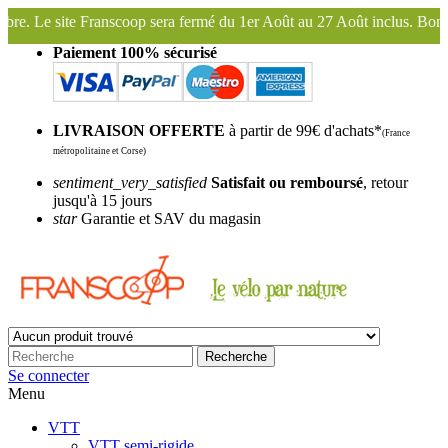
fermé du 1er Août au 27 Août inclus. Bonnes vacances !
Franscoop, l
Paiement 100% sécurisé
LIVRAISON OFFERTE
à partir de 99€ d'achats*
(France
métropolitaine et Corse)
sentiment_very_satisfied
Satisfait ou remboursé
, retour
jusqu'à 15 jours
star
Garantie et SAV du magasin
Recherche
Se connecter
Menu
VTT
VTT semi-rigide