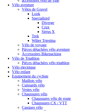
accessoires vélo de ville
Vélo aventure
Vélos de Gravel
Look
Specialized
Diverge
Crux
Sirrus X
Trek
Wilier Triestina
Vélo de voyage
Pièces détachées vélo aventure
Accessoires Bikepacking
Vélo de Triathlon
Pièces détachées vélo triathlon
Vélo electrique
Vélo enfant
Equipement du cycliste
Maillots vélo
Cuissards vélo
Vestes vélo
Chaussures vélo
Chaussures vélo de route
Chaussures CX / VTT
Casques vélo