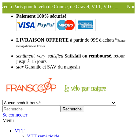
élo de Course, de Gravel, VTT, VTC ...
Nous conservons et utilisons
Paiement 100% sécurisé
LIVRAISON OFFERTE
à partir de 99€ d'achats*
(France
métropolitaine et Corse)
sentiment_very_satisfied
Satisfait ou remboursé
, retour
jusqu'à 15 jours
star
Garantie et SAV du magasin
Recherche
Se connecter
Menu
VTT
VTT semi-rigide