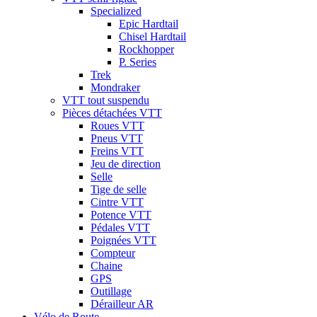
Specialized
Epic Hardtail
Chisel Hardtail
Rockhopper
P. Series
Trek
Mondraker
VTT tout suspendu
Pièces détachées VTT
Roues VTT
Pneus VTT
Freins VTT
Jeu de direction
Selle
Tige de selle
Cintre VTT
Potence VTT
Pédales VTT
Poignées VTT
Compteur
Chaine
GPS
Outillage
Dérailleur AR
Vélo de Route