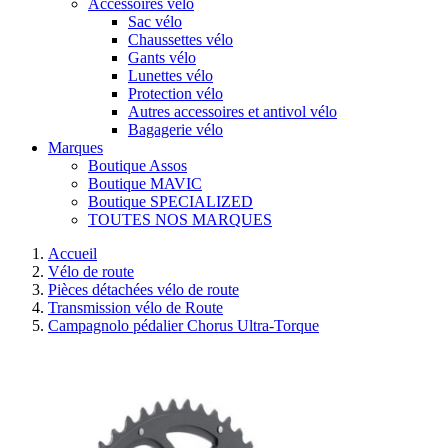
Accessoires vélo
Sac vélo
Chaussettes vélo
Gants vélo
Lunettes vélo
Protection vélo
Autres accessoires et antivol vélo
Bagagerie vélo
Marques
Boutique Assos
Boutique MAVIC
Boutique SPECIALIZED
TOUTES NOS MARQUES
Accueil
Vélo de route
Pièces détachées vélo de route
Transmission vélo de Route
Campagnolo pédalier Chorus Ultra-Torque