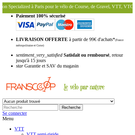
à Paris pour le vélo de Course, de Gravel, VTT, VTC ...
Nous conser
Paiement 100% sécurisé
LIVRAISON OFFERTE
à partir de 99€ d'achats*
(France
métropolitaine et Corse)
sentiment_very_satisfied
Satisfait ou remboursé
, retour
jusqu'à 15 jours
star
Garantie et SAV du magasin
Recherche
Se connecter
Menu
VTT
VTT semi-rigide