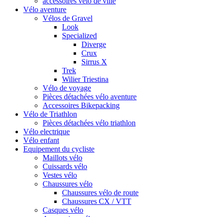
accessoires vélo de ville
Vélo aventure
Vélos de Gravel
Look
Specialized
Diverge
Crux
Sirrus X
Trek
Wilier Triestina
Vélo de voyage
Pièces détachées vélo aventure
Accessoires Bikepacking
Vélo de Triathlon
Pièces détachées vélo triathlon
Vélo electrique
Vélo enfant
Equipement du cycliste
Maillots vélo
Cuissards vélo
Vestes vélo
Chaussures vélo
Chaussures vélo de route
Chaussures CX / VTT
Casques vélo