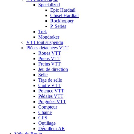
Specialized
Epic Hardtail
Chisel Hardtail
Rockhopper
P. Series
Trek
Mondraker
VTT tout suspendu
Pièces détachées VTT
Roues VTT
Pneus VTT
Freins VTT
Jeu de direction
Selle
Tige de selle
Cintre VTT
Potence VTT
Pédales VTT
Poignées VTT
Compteur
Chaine
GPS
Outillage
Dérailleur AR
Vélo de Route