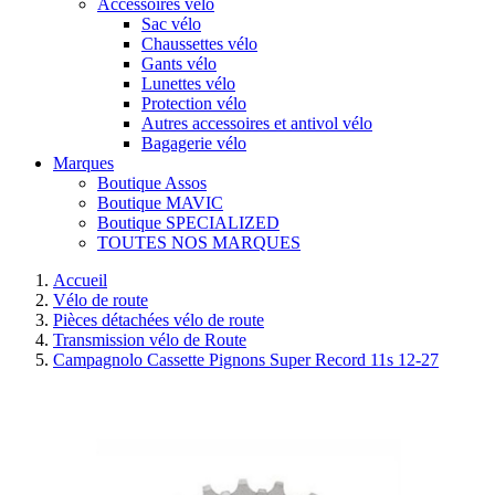
Accessoires vélo
Sac vélo
Chaussettes vélo
Gants vélo
Lunettes vélo
Protection vélo
Autres accessoires et antivol vélo
Bagagerie vélo
Marques
Boutique Assos
Boutique MAVIC
Boutique SPECIALIZED
TOUTES NOS MARQUES
Accueil
Vélo de route
Pièces détachées vélo de route
Transmission vélo de Route
Campagnolo Cassette Pignons Super Record 11s 12-27