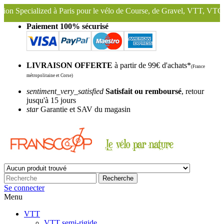
 Paris pour le vélo de Course, de Gravel, VTT, VTC ...
Nous conserv
Paiement 100% sécurisé
LIVRAISON OFFERTE
à partir de 99€ d'achats*
(France
métropolitaine et Corse)
sentiment_very_satisfied
Satisfait ou remboursé
, retour
jusqu'à 15 jours
star
Garantie et SAV du magasin
Recherche
Se connecter
Menu
VTT
VTT semi-rigide