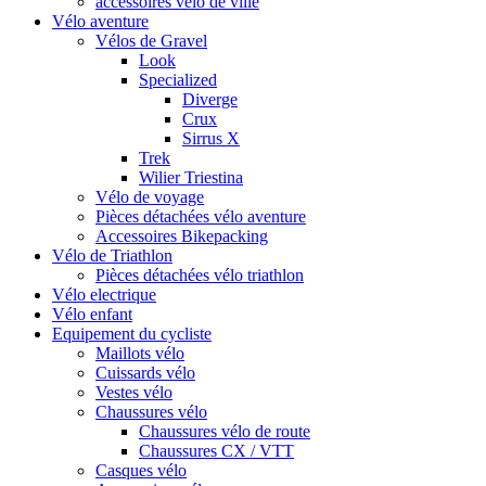
accessoires vélo de ville
Vélo aventure
Vélos de Gravel
Look
Specialized
Diverge
Crux
Sirrus X
Trek
Wilier Triestina
Vélo de voyage
Pièces détachées vélo aventure
Accessoires Bikepacking
Vélo de Triathlon
Pièces détachées vélo triathlon
Vélo electrique
Vélo enfant
Equipement du cycliste
Maillots vélo
Cuissards vélo
Vestes vélo
Chaussures vélo
Chaussures vélo de route
Chaussures CX / VTT
Casques vélo