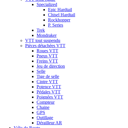
Specialized
Epic Hardtail
Chisel Hardtail
Rockhopper
P. Series
Trek
Mondraker
VTT tout suspendu
Pièces détachées VTT
Roues VTT
Pneus VTT
Freins VTT
Jeu de direction
Selle
Tige de selle
Cintre VTT
Potence VTT
Pédales VTT
Poignées VTT
Compteur
Chaine
GPS
Outillage
Dérailleur AR
Vélo de Route