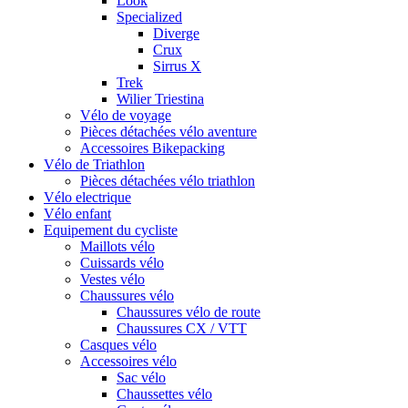
Look
Specialized
Diverge
Crux
Sirrus X
Trek
Wilier Triestina
Vélo de voyage
Pièces détachées vélo aventure
Accessoires Bikepacking
Vélo de Triathlon
Pièces détachées vélo triathlon
Vélo electrique
Vélo enfant
Equipement du cycliste
Maillots vélo
Cuissards vélo
Vestes vélo
Chaussures vélo
Chaussures vélo de route
Chaussures CX / VTT
Casques vélo
Accessoires vélo
Sac vélo
Chaussettes vélo