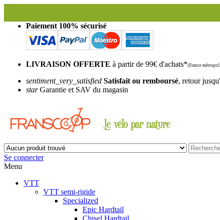
Paiement 100% sécurisé
LIVRAISON OFFERTE
à partir de 99€ d'achats*
(France métropoli
sentiment_very_satisfied
Satisfait ou remboursé
, retour jusqu
star
Garantie et SAV du magasin
Se connecter
Menu
VTT
VTT semi-rigide
Specialized
Epic Hardtail
Chisel Hardtail