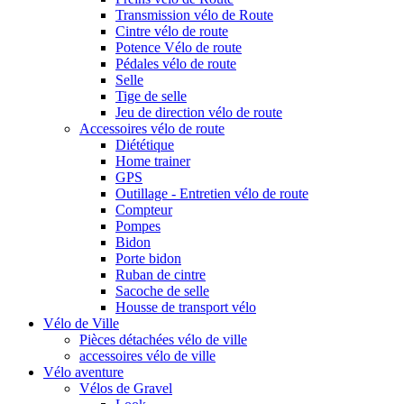
Transmission vélo de Route
Cintre vélo de route
Potence Vélo de route
Pédales vélo de route
Selle
Tige de selle
Jeu de direction vélo de route
Accessoires vélo de route
Diététique
Home trainer
GPS
Outillage - Entretien vélo de route
Compteur
Pompes
Bidon
Porte bidon
Ruban de cintre
Sacoche de selle
Housse de transport vélo
Vélo de Ville
Pièces détachées vélo de ville
accessoires vélo de ville
Vélo aventure
Vélos de Gravel