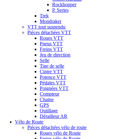
Rockhopper
P. Series
Trek
Mondraker
VTT tout suspendu
Pièces détachées VTT
Roues VTT
Pneus VTT
Freins VTT
Jeu de direction
Selle
Tige de selle
Cintre VTT
Potence VTT
Pédales VTT
Poignées VTT
Compteur
Chaine
GPS
Outillage
Dérailleur AR
Vélo de Route
Pièces détachées vélo de route
Roues vélo de Route
Freins vélo de Route