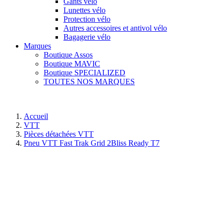
Gants vélo
Lunettes vélo
Protection vélo
Autres accessoires et antivol vélo
Bagagerie vélo
Marques
Boutique Assos
Boutique MAVIC
Boutique SPECIALIZED
TOUTES NOS MARQUES
Accueil
VTT
Pièces détachées VTT
Pneu VTT Fast Trak Grid 2Bliss Ready T7