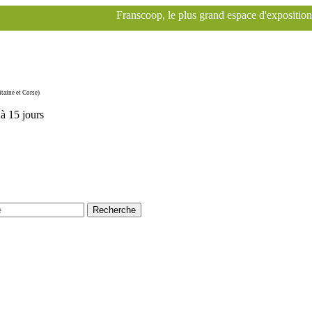
Franscoop, le plus grand espace d'exposition Specialized à Paris
taine et Corse)
'à 15 jours
Recherche