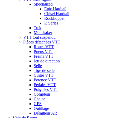
Specialized
Epic Hardtail
Chisel Hardtail
Rockhopper
P. Series
Trek
Mondraker
VTT tout suspendu
Pièces détachées VTT
Roues VTT
Pneus VTT
Freins VTT
Jeu de direction
Selle
Tige de selle
Cintre VTT
Potence VTT
Pédales VTT
Poignées VTT
Compteur
Chaine
GPS
Outillage
Dérailleur AR
Vélo de Route