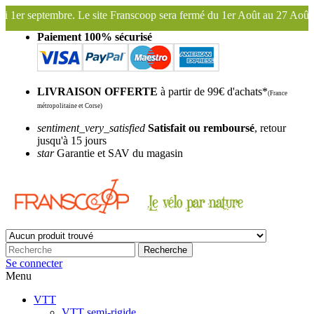
ite Franscoop sera fermé du 1er Août au 27 Août inclus. Bonnes vacance
Paiement 100% sécurisé
LIVRAISON OFFERTE
à partir de 99€ d'achats*
(France
métropolitaine et Corse)
sentiment_very_satisfied
Satisfait ou remboursé
, retour
jusqu'à 15 jours
star
Garantie et SAV du magasin
Recherche
Se connecter
Menu
VTT
VTT semi-rigide