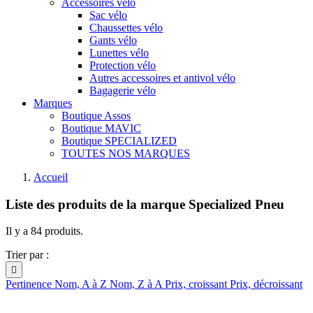
Accessoires vélo
Sac vélo
Chaussettes vélo
Gants vélo
Lunettes vélo
Protection vélo
Autres accessoires et antivol vélo
Bagagerie vélo
Marques
Boutique Assos
Boutique MAVIC
Boutique SPECIALIZED
TOUTES NOS MARQUES
Accueil
Liste des produits de la marque Specialized Pneu
Il y a 84 produits.
Trier par :

Pertinence
Nom, A à Z
Nom, Z à A
Prix, croissant
Prix, décroissant