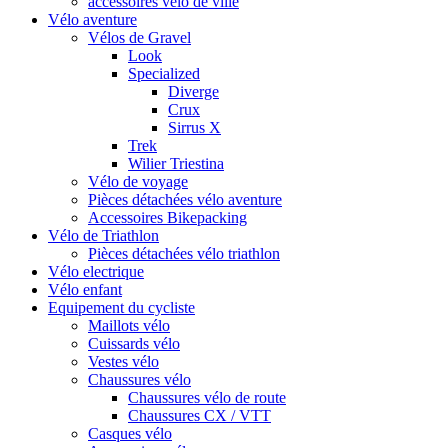
accessoires vélo de ville
Vélo aventure
Vélos de Gravel
Look
Specialized
Diverge
Crux
Sirrus X
Trek
Wilier Triestina
Vélo de voyage
Pièces détachées vélo aventure
Accessoires Bikepacking
Vélo de Triathlon
Pièces détachées vélo triathlon
Vélo electrique
Vélo enfant
Equipement du cycliste
Maillots vélo
Cuissards vélo
Vestes vélo
Chaussures vélo
Chaussures vélo de route
Chaussures CX / VTT
Casques vélo