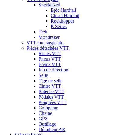
Specialized
Epic Hardtail
Chisel Hardtail
Rockhopper
P. Series
Trek
Mondraker
VTT tout suspendu
Pièces détachées VTT
Roues VTT
Pneus VTT
Freins VTT
Jeu de direction
Selle
Tige de selle
Cintre VTT
Potence VTT
Pédales VTT
Poignées VTT
Compteur
Chaine
GPS
Outillage
Dérailleur AR
Vélo de Route