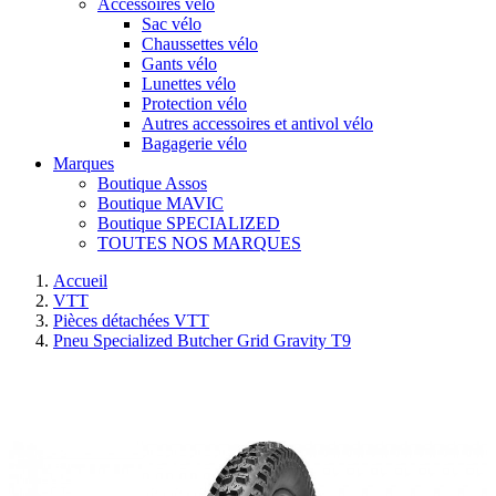
Accessoires vélo
Sac vélo
Chaussettes vélo
Gants vélo
Lunettes vélo
Protection vélo
Autres accessoires et antivol vélo
Bagagerie vélo
Marques
Boutique Assos
Boutique MAVIC
Boutique SPECIALIZED
TOUTES NOS MARQUES
Accueil
VTT
Pièces détachées VTT
Pneu Specialized Butcher Grid Gravity T9