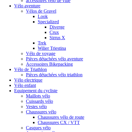
accessoires vélo de ville
Vélo aventure
Vélos de Gravel
Look
Specialized
Diverge
Crux
Sirrus X
Trek
Wilier Triestina
Vélo de voyage
Pièces détachées vélo aventure
Accessoires Bikepacking
Vélo de Triathlon
Pièces détachées vélo triathlon
Vélo electrique
Vélo enfant
Equipement du cycliste
Maillots vélo
Cuissards vélo
Vestes vélo
Chaussures vélo
Chaussures vélo de route
Chaussures CX / VTT
Casques vélo