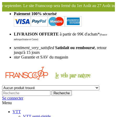
scoop sera fermé du 1er Août au 27 Août inclus. Bonnes vacances !
F
Paiement 100% sécurisé
LIVRAISON OFFERTE
à partir de 99€ d'achats*
(France
métropolitaine et Corse)
sentiment_very_satisfied
Satisfait ou remboursé
, retour
jusqu'à 15 jours
star
Garantie et SAV du magasin
Recherche
Se connecter
Menu
VTT
VTT semi-rigide