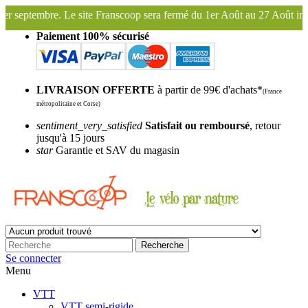
scoop sera fermé du 1er Août au 27 Août inclus. Bonnes vacances !
F
Paiement 100% sécurisé
LIVRAISON OFFERTE
à partir de 99€ d'achats*
(France
métropolitaine et Corse)
sentiment_very_satisfied
Satisfait ou remboursé
, retour
jusqu'à 15 jours
star
Garantie et SAV du magasin
Recherche
Se connecter
Menu
VTT
VTT semi-rigide