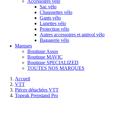
Accessoires vélo
Sac vélo
Chaussettes vélo
Gants vélo
Lunettes vélo
Protection vélo
Autres accessoires et antivol vélo
Bagagerie vélo
Marques
Boutique Assos
Boutique MAVIC
Boutique SPECIALIZED
TOUTES NOS MARQUES
Accueil
VTT
Pièces détachées VTT
Topeak Prepstand Pro