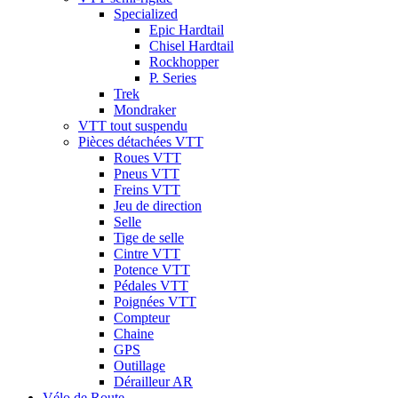
Specialized
Epic Hardtail
Chisel Hardtail
Rockhopper
P. Series
Trek
Mondraker
VTT tout suspendu
Pièces détachées VTT
Roues VTT
Pneus VTT
Freins VTT
Jeu de direction
Selle
Tige de selle
Cintre VTT
Potence VTT
Pédales VTT
Poignées VTT
Compteur
Chaine
GPS
Outillage
Dérailleur AR
Vélo de Route