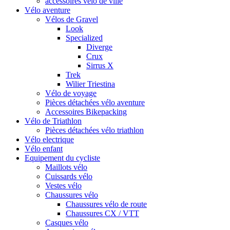
accessoires vélo de ville
Vélo aventure
Vélos de Gravel
Look
Specialized
Diverge
Crux
Sirrus X
Trek
Wilier Triestina
Vélo de voyage
Pièces détachées vélo aventure
Accessoires Bikepacking
Vélo de Triathlon
Pièces détachées vélo triathlon
Vélo electrique
Vélo enfant
Equipement du cycliste
Maillots vélo
Cuissards vélo
Vestes vélo
Chaussures vélo
Chaussures vélo de route
Chaussures CX / VTT
Casques vélo