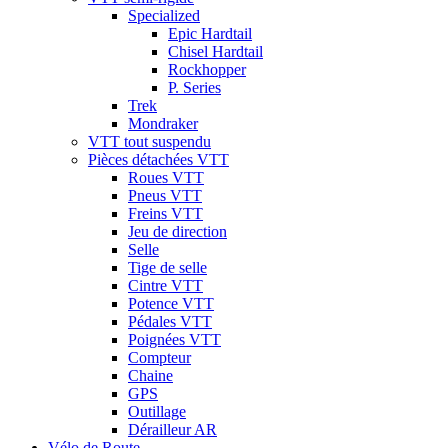
Specialized
Epic Hardtail
Chisel Hardtail
Rockhopper
P. Series
Trek
Mondraker
VTT tout suspendu
Pièces détachées VTT
Roues VTT
Pneus VTT
Freins VTT
Jeu de direction
Selle
Tige de selle
Cintre VTT
Potence VTT
Pédales VTT
Poignées VTT
Compteur
Chaine
GPS
Outillage
Dérailleur AR
Vélo de Route