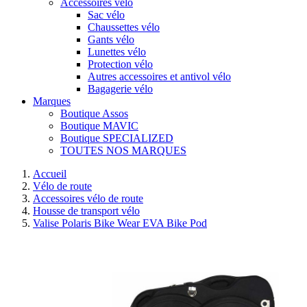
Accessoires vélo
Sac vélo
Chaussettes vélo
Gants vélo
Lunettes vélo
Protection vélo
Autres accessoires et antivol vélo
Bagagerie vélo
Marques
Boutique Assos
Boutique MAVIC
Boutique SPECIALIZED
TOUTES NOS MARQUES
Accueil
Vélo de route
Accessoires vélo de route
Housse de transport vélo
Valise Polaris Bike Wear EVA Bike Pod