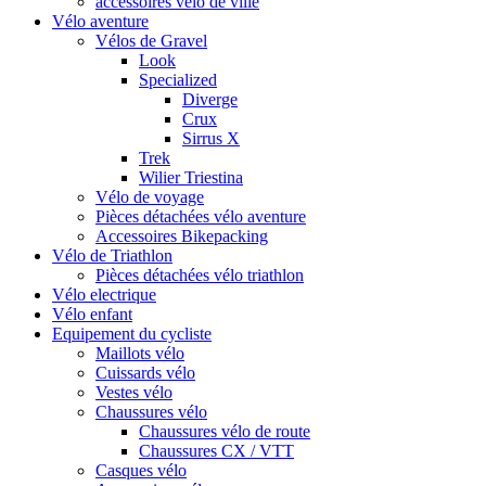
accessoires vélo de ville
Vélo aventure
Vélos de Gravel
Look
Specialized
Diverge
Crux
Sirrus X
Trek
Wilier Triestina
Vélo de voyage
Pièces détachées vélo aventure
Accessoires Bikepacking
Vélo de Triathlon
Pièces détachées vélo triathlon
Vélo electrique
Vélo enfant
Equipement du cycliste
Maillots vélo
Cuissards vélo
Vestes vélo
Chaussures vélo
Chaussures vélo de route
Chaussures CX / VTT
Casques vélo