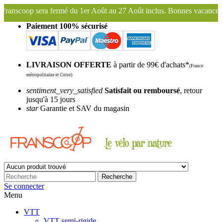
 Août au 27 Août inclus. Bonnes vacances !
Franscoop, le plus grand
Paiement 100% sécurisé
LIVRAISON OFFERTE
à partir de 99€ d'achats*
(France
métropolitaine et Corse)
sentiment_very_satisfied
Satisfait ou remboursé
, retour
jusqu'à 15 jours
star
Garantie et SAV du magasin
Recherche
Se connecter
Menu
VTT
VTT semi-rigide