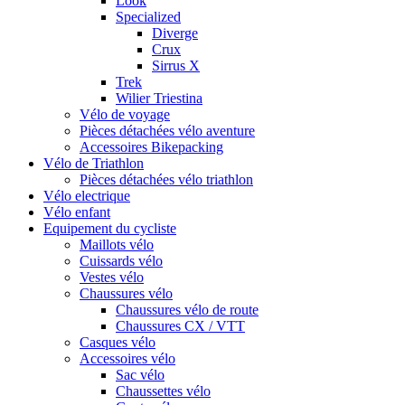
Look
Specialized
Diverge
Crux
Sirrus X
Trek
Wilier Triestina
Vélo de voyage
Pièces détachées vélo aventure
Accessoires Bikepacking
Vélo de Triathlon
Pièces détachées vélo triathlon
Vélo electrique
Vélo enfant
Equipement du cycliste
Maillots vélo
Cuissards vélo
Vestes vélo
Chaussures vélo
Chaussures vélo de route
Chaussures CX / VTT
Casques vélo
Accessoires vélo
Sac vélo
Chaussettes vélo