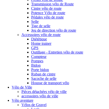
Transmission vélo de Route
Cintre vélo de route
Potence Vélo de route
Pédales vélo de route
Selle
Tige de selle
Jeu de direction vélo de route
Accessoires vélo de route
Diététique
Home trainer
GPS
Outillage - Entretien vélo de route
Compteur
Pompes
Bidon
Porte bidon
Ruban de cintre
Sacoche de selle
Housse de transport vélo
Vélo de Ville
Pièces détachées vélo de ville
accessoires vélo de ville
Vélo aventure
Vélos de Gravel