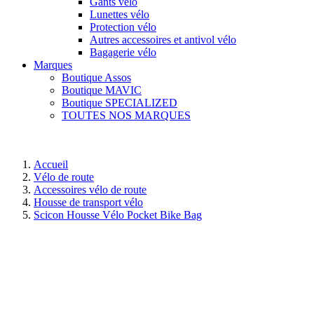
Gants vélo
Lunettes vélo
Protection vélo
Autres accessoires et antivol vélo
Bagagerie vélo
Marques
Boutique Assos
Boutique MAVIC
Boutique SPECIALIZED
TOUTES NOS MARQUES
Accueil
Vélo de route
Accessoires vélo de route
Housse de transport vélo
Scicon Housse Vélo Pocket Bike Bag