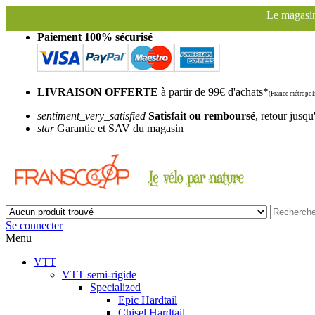
Le magasin Franscoop sera fermé à pa
Paiement 100% sécurisé
LIVRAISON OFFERTE
à partir de 99€ d'achats*
(France métropoli
sentiment_very_satisfied
Satisfait ou remboursé
, retour jusqu
star
Garantie et SAV du magasin
Se connecter
Menu
VTT
VTT semi-rigide
Specialized
Epic Hardtail
Chisel Hardtail