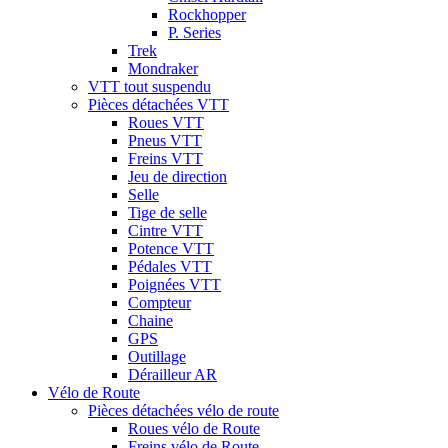
Rockhopper
P. Series
Trek
Mondraker
VTT tout suspendu
Pièces détachées VTT
Roues VTT
Pneus VTT
Freins VTT
Jeu de direction
Selle
Tige de selle
Cintre VTT
Potence VTT
Pédales VTT
Poignées VTT
Compteur
Chaine
GPS
Outillage
Dérailleur AR
Vélo de Route
Pièces détachées vélo de route
Roues vélo de Route
Freins vélo de Route