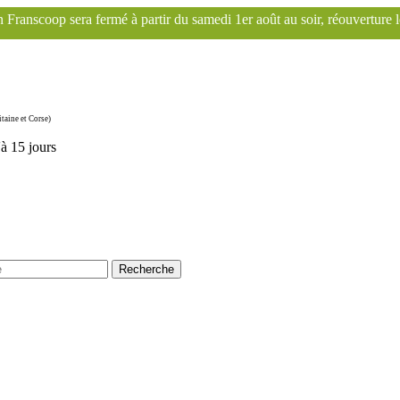
rtir du samedi 1er août au soir, réouverture le mardi 1er septembre. L
taine et Corse)
'à 15 jours
Recherche