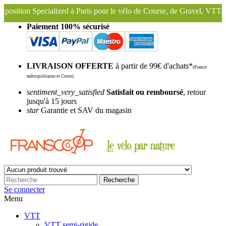
d à Paris pour le vélo de Course, de Gravel, VTT, VTC ...
Nous cons
Paiement 100% sécurisé
LIVRAISON OFFERTE
à partir de 99€ d'achats*
(France
métropolitaine et Corse)
sentiment_very_satisfied
Satisfait ou remboursé
, retour
jusqu'à 15 jours
star
Garantie et SAV du magasin
Recherche
Se connecter
Menu
VTT
VTT semi-rigide