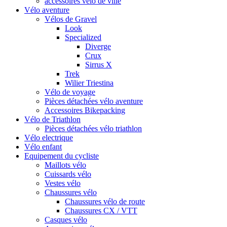
accessoires vélo de ville
Vélo aventure
Vélos de Gravel
Look
Specialized
Diverge
Crux
Sirrus X
Trek
Wilier Triestina
Vélo de voyage
Pièces détachées vélo aventure
Accessoires Bikepacking
Vélo de Triathlon
Pièces détachées vélo triathlon
Vélo electrique
Vélo enfant
Equipement du cycliste
Maillots vélo
Cuissards vélo
Vestes vélo
Chaussures vélo
Chaussures vélo de route
Chaussures CX / VTT
Casques vélo