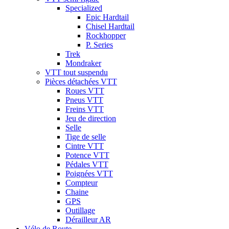
Specialized
Epic Hardtail
Chisel Hardtail
Rockhopper
P. Series
Trek
Mondraker
VTT tout suspendu
Pièces détachées VTT
Roues VTT
Pneus VTT
Freins VTT
Jeu de direction
Selle
Tige de selle
Cintre VTT
Potence VTT
Pédales VTT
Poignées VTT
Compteur
Chaine
GPS
Outillage
Dérailleur AR
Vélo de Route