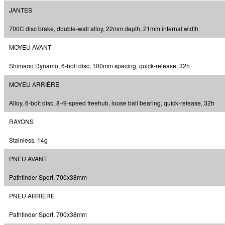
JANTES
700C disc brake, double-wall alloy, 22mm depth, 21mm internal width
MOYEU AVANT
Shimano Dynamo, 6-bolt disc, 100mm spacing, quick-release, 32h
MOYEU ARRIÈRE
Alloy, 6-bolt disc, 8-/9-speed freehub, loose ball bearing, quick-release, 32h
RAYONS
Stainless, 14g
PNEU AVANT
Pathfinder Sport, 700x38mm
PNEU ARRIÈRE
Pathfinder Sport, 700x38mm