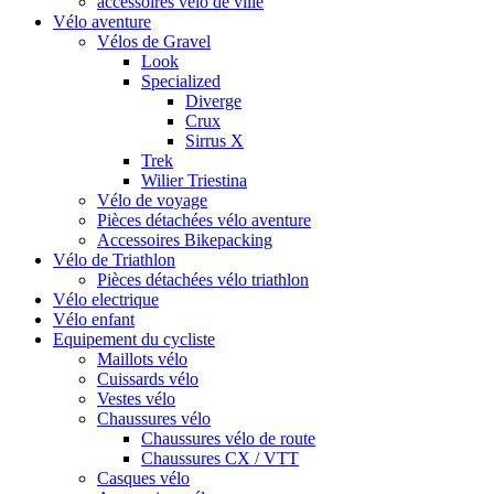
accessoires vélo de ville
Vélo aventure
Vélos de Gravel
Look
Specialized
Diverge
Crux
Sirrus X
Trek
Wilier Triestina
Vélo de voyage
Pièces détachées vélo aventure
Accessoires Bikepacking
Vélo de Triathlon
Pièces détachées vélo triathlon
Vélo electrique
Vélo enfant
Equipement du cycliste
Maillots vélo
Cuissards vélo
Vestes vélo
Chaussures vélo
Chaussures vélo de route
Chaussures CX / VTT
Casques vélo