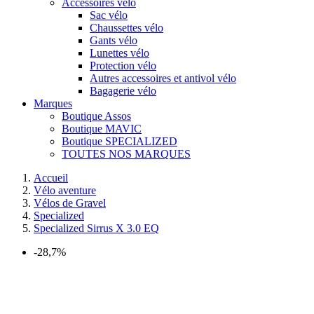
Accessoires vélo
Sac vélo
Chaussettes vélo
Gants vélo
Lunettes vélo
Protection vélo
Autres accessoires et antivol vélo
Bagagerie vélo
Marques
Boutique Assos
Boutique MAVIC
Boutique SPECIALIZED
TOUTES NOS MARQUES
Accueil
Vélo aventure
Vélos de Gravel
Specialized
Specialized Sirrus X 3.0 EQ
-28,7%