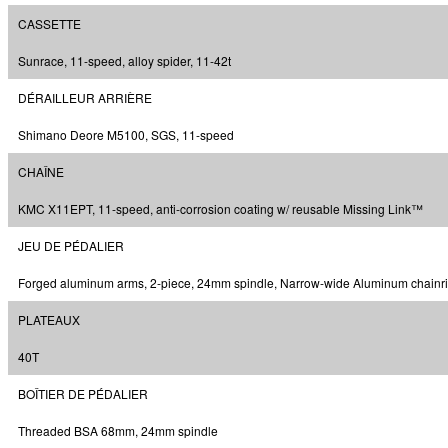
CASSETTE
Sunrace, 11-speed, alloy spider, 11-42t
DÉRAILLEUR ARRIÈRE
Shimano Deore M5100, SGS, 11-speed
CHAÎNE
KMC X11EPT, 11-speed, anti-corrosion coating w/ reusable Missing Link™
JEU DE PÉDALIER
Forged aluminum arms, 2-piece, 24mm spindle, Narrow-wide Aluminum chainr
PLATEAUX
40T
BOÎTIER DE PÉDALIER
Threaded BSA 68mm, 24mm spindle