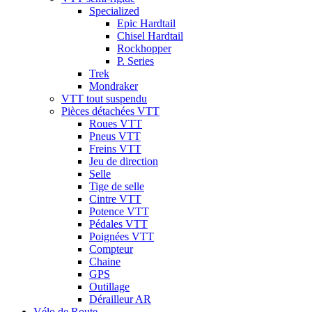
Specialized
Epic Hardtail
Chisel Hardtail
Rockhopper
P. Series
Trek
Mondraker
VTT tout suspendu
Pièces détachées VTT
Roues VTT
Pneus VTT
Freins VTT
Jeu de direction
Selle
Tige de selle
Cintre VTT
Potence VTT
Pédales VTT
Poignées VTT
Compteur
Chaine
GPS
Outillage
Dérailleur AR
Vélo de Route