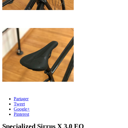
Partager
Tweet
Google+
Pinterest
Specialized Sirrus X 3.0 EQ