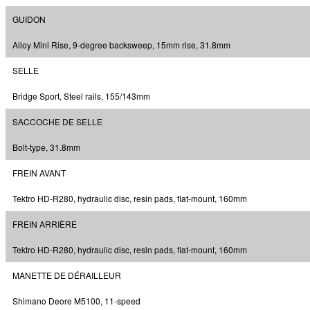
GUIDON
Alloy Mini Rise, 9-degree backsweep, 15mm rise, 31.8mm
SELLE
Bridge Sport, Steel rails, 155/143mm
SACCOCHE DE SELLE
Bolt-type, 31.8mm
FREIN AVANT
Tektro HD-R280, hydraulic disc, resin pads, flat-mount, 160mm
FREIN ARRIÈRE
Tektro HD-R280, hydraulic disc, resin pads, flat-mount, 160mm
MANETTE DE DÉRAILLEUR
Shimano Deore M5100, 11-speed