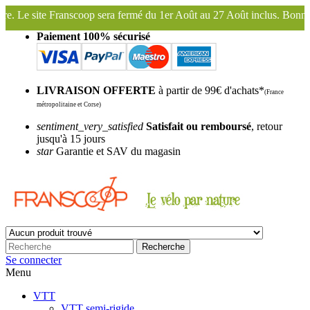
ermé du 1er Août au 27 Août inclus. Bonnes vacances !
Franscoop, le
Paiement 100% sécurisé
LIVRAISON OFFERTE
à partir de 99€ d'achats*
(France
métropolitaine et Corse)
sentiment_very_satisfied
Satisfait ou remboursé
, retour
jusqu'à 15 jours
star
Garantie et SAV du magasin
Recherche
Se connecter
Menu
VTT
VTT semi-rigide