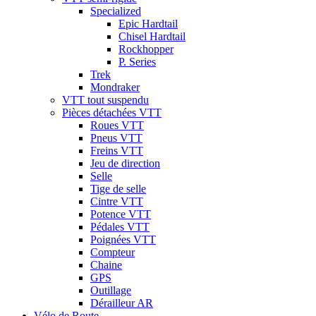
Specialized
Epic Hardtail
Chisel Hardtail
Rockhopper
P. Series
Trek
Mondraker
VTT tout suspendu
Pièces détachées VTT
Roues VTT
Pneus VTT
Freins VTT
Jeu de direction
Selle
Tige de selle
Cintre VTT
Potence VTT
Pédales VTT
Poignées VTT
Compteur
Chaine
GPS
Outillage
Dérailleur AR
Vélo de Route