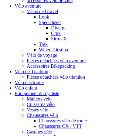
accessoires vélo de ville
Vélo aventure
Vélos de Gravel
Look
Specialized
Diverge
Crux
Sirrus X
Trek
Wilier Triestina
Vélo de voyage
Pièces détachées vélo aventure
Accessoires Bikepacking
Vélo de Triathlon
Pièces détachées vélo triathlon
Vélo electrique
Vélo enfant
Equipement du cycliste
Maillots vélo
Cuissards vélo
Vestes vélo
Chaussures vélo
Chaussures vélo de route
Chaussures CX / VTT
Casques vélo