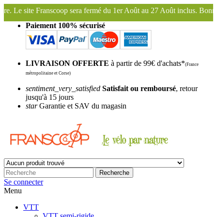
ermé du 1er Août au 27 Août inclus. Bonnes vacances !
Franscoop, le
Paiement 100% sécurisé
LIVRAISON OFFERTE
à partir de 99€ d'achats*
(France
métropolitaine et Corse)
sentiment_very_satisfied
Satisfait ou remboursé
, retour
jusqu'à 15 jours
star
Garantie et SAV du magasin
Recherche
Se connecter
Menu
VTT
VTT semi-rigide