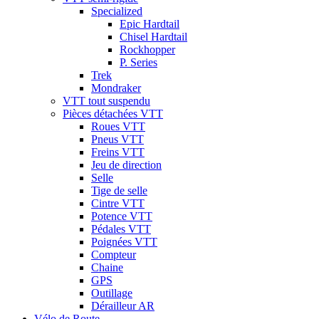
Specialized
Epic Hardtail
Chisel Hardtail
Rockhopper
P. Series
Trek
Mondraker
VTT tout suspendu
Pièces détachées VTT
Roues VTT
Pneus VTT
Freins VTT
Jeu de direction
Selle
Tige de selle
Cintre VTT
Potence VTT
Pédales VTT
Poignées VTT
Compteur
Chaine
GPS
Outillage
Dérailleur AR
Vélo de Route