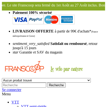
fermé du 1er Août au 27 Août inclus. Bonnes vacances !
Franscoop, l
Paiement 100% sécurisé
LIVRAISON OFFERTE
à partir de 99€ d'achats*
(France
métropolitaine et Corse)
sentiment_very_satisfied
Satisfait ou remboursé
, retour
jusqu'à 15 jours
star
Garantie et SAV du magasin
Recherche
Se connecter
Menu
VTT
VTT semi-rigide