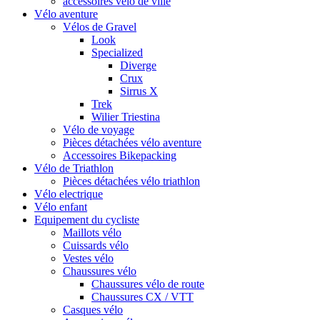
accessoires vélo de ville
Vélo aventure
Vélos de Gravel
Look
Specialized
Diverge
Crux
Sirrus X
Trek
Wilier Triestina
Vélo de voyage
Pièces détachées vélo aventure
Accessoires Bikepacking
Vélo de Triathlon
Pièces détachées vélo triathlon
Vélo electrique
Vélo enfant
Equipement du cycliste
Maillots vélo
Cuissards vélo
Vestes vélo
Chaussures vélo
Chaussures vélo de route
Chaussures CX / VTT
Casques vélo