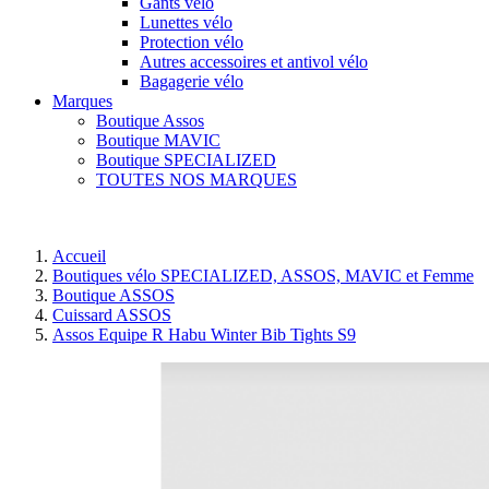
Gants vélo
Lunettes vélo
Protection vélo
Autres accessoires et antivol vélo
Bagagerie vélo
Marques
Boutique Assos
Boutique MAVIC
Boutique SPECIALIZED
TOUTES NOS MARQUES
Accueil
Boutiques vélo SPECIALIZED, ASSOS, MAVIC et Femme
Boutique ASSOS
Cuissard ASSOS
Assos Equipe R Habu Winter Bib Tights S9