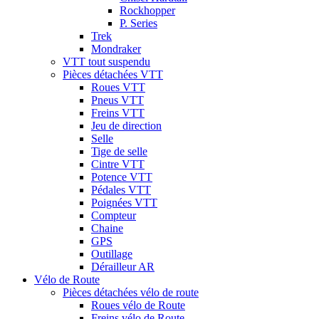
Rockhopper
P. Series
Trek
Mondraker
VTT tout suspendu
Pièces détachées VTT
Roues VTT
Pneus VTT
Freins VTT
Jeu de direction
Selle
Tige de selle
Cintre VTT
Potence VTT
Pédales VTT
Poignées VTT
Compteur
Chaine
GPS
Outillage
Dérailleur AR
Vélo de Route
Pièces détachées vélo de route
Roues vélo de Route
Freins vélo de Route