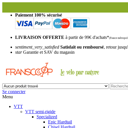
Fra
Paiement 100% sécurisé
LIVRAISON OFFERTE
à partir de 99€ d'achats*
(France métropoli
sentiment_very_satisfied
Satisfait ou remboursé
, retour jusqu
star
Garantie et SAV du magasin
Se connecter
Menu
VTT
VTT semi-rigide
Specialized
Epic Hardtail
Chisel Hardtail