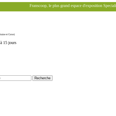
nscoop, le plus grand espace d'exposition Specialized à Paris pour le
taine et Corse)
'à 15 jours
Recherche