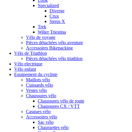
Look
Specialized
Diverge
Crux
Sirrus X
Trek
Wilier Triestina
Vélo de voyage
Pièces détachées vélo aventure
Accessoires Bikepacking
Vélo de Triathlon
Pièces détachées vélo triathlon
Vélo electrique
Vélo enfant
Equipement du cycliste
Maillots vélo
Cuissards vélo
Vestes vélo
Chaussures vélo
Chaussures vélo de route
Chaussures CX / VTT
Casques vélo
Accessoires vélo
Sac vélo
Chaussettes vélo