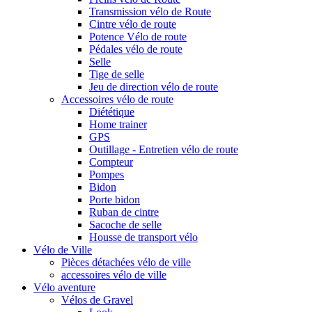
Transmission vélo de Route
Cintre vélo de route
Potence Vélo de route
Pédales vélo de route
Selle
Tige de selle
Jeu de direction vélo de route
Accessoires vélo de route
Diététique
Home trainer
GPS
Outillage - Entretien vélo de route
Compteur
Pompes
Bidon
Porte bidon
Ruban de cintre
Sacoche de selle
Housse de transport vélo
Vélo de Ville
Pièces détachées vélo de ville
accessoires vélo de ville
Vélo aventure
Vélos de Gravel