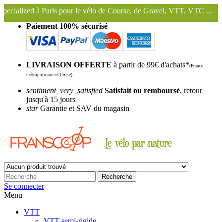
 pour le vélo de Course, de Gravel, VTT, VTC ...
Nous conservons et
Paiement 100% sécurisé
LIVRAISON OFFERTE
à partir de 99€ d'achats*
(France
métropolitaine et Corse)
sentiment_very_satisfied
Satisfait ou remboursé
, retour
jusqu'à 15 jours
star
Garantie et SAV du magasin
Recherche
Se connecter
Menu
VTT
VTT semi-rigide