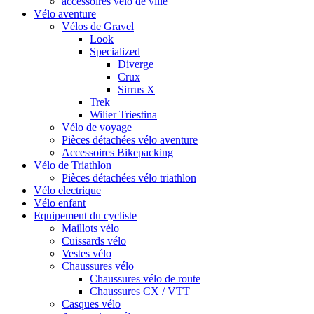
accessoires vélo de ville
Vélo aventure
Vélos de Gravel
Look
Specialized
Diverge
Crux
Sirrus X
Trek
Wilier Triestina
Vélo de voyage
Pièces détachées vélo aventure
Accessoires Bikepacking
Vélo de Triathlon
Pièces détachées vélo triathlon
Vélo electrique
Vélo enfant
Equipement du cycliste
Maillots vélo
Cuissards vélo
Vestes vélo
Chaussures vélo
Chaussures vélo de route
Chaussures CX / VTT
Casques vélo