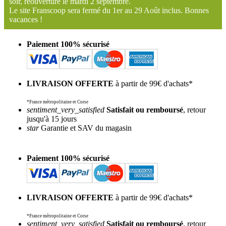
soir, réouverture le mardi 2 septembre.
Le site Franscoop sera fermé du 1er au 29 Août inclus. Bonnes
vacances !
Paiement 100% sécurisé
LIVRAISON OFFERTE
à partir de 99€ d'achats*
*France métropolitaine et Corse
sentiment_very_satisfied
Satisfait ou remboursé
, retour
jusqu'à 15 jours
star
Garantie et SAV du magasin
Paiement 100% sécurisé
LIVRAISON OFFERTE
à partir de 99€ d'achats*
*France métropolitaine et Corse
sentiment_very_satisfied
Satisfait ou remboursé
, retour