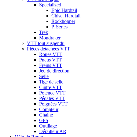
Specialized
Epic Hardtail
Chisel Hardtail
Rockhopper
P. Series
Trek
Mondraker
VTT tout suspendu
Pièces détachées VTT
Roues VTT
Pneus VTT
Freins VTT
Jeu de direction
Selle
Tige de selle
Cintre VTT
Potence VTT
Pédales VTT
Poignées VTT
Compteur
Chaine
GPS
Outillage
Dérailleur AR
Vélo de Route