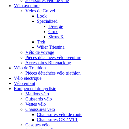
accessoires vélo de ville
Vélo aventure
Vélos de Gravel
Look
Specialized
Diverge
Crux
Sirrus X
Trek
Wilier Triestina
Vélo de voyage
Pièces détachées vélo aventure
Accessoires Bikepacking
Vélo de Triathlon
Pièces détachées vélo triathlon
Vélo electrique
Vélo enfant
Equipement du cycliste
Maillots vélo
Cuissards vélo
Vestes vélo
Chaussures vélo
Chaussures vélo de route
Chaussures CX / VTT
Casques vélo