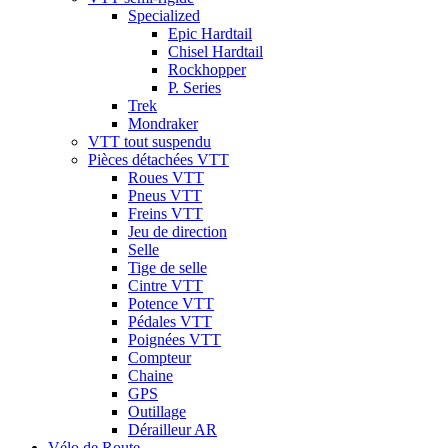
Specialized
Epic Hardtail
Chisel Hardtail
Rockhopper
P. Series
Trek
Mondraker
VTT tout suspendu
Pièces détachées VTT
Roues VTT
Pneus VTT
Freins VTT
Jeu de direction
Selle
Tige de selle
Cintre VTT
Potence VTT
Pédales VTT
Poignées VTT
Compteur
Chaine
GPS
Outillage
Dérailleur AR
Vélo de Route