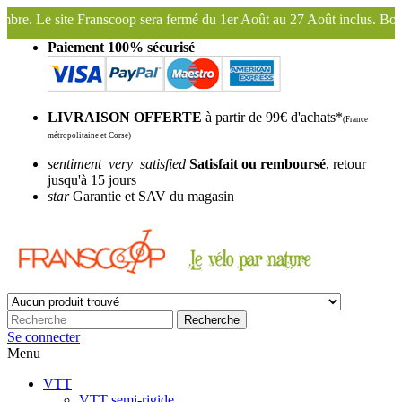
ra fermé du 1er Août au 27 Août inclus. Bonnes vacances !
Franscoop
Paiement 100% sécurisé
LIVRAISON OFFERTE
à partir de 99€ d'achats*
(France
métropolitaine et Corse)
sentiment_very_satisfied
Satisfait ou remboursé
, retour
jusqu'à 15 jours
star
Garantie et SAV du magasin
Recherche
Se connecter
Menu
VTT
VTT semi-rigide