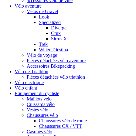
accessoires vélo de ville
Vélo aventure
Vélos de Gravel
Look
Specialized
Diverge
Crux
Sirrus X
Trek
Wilier Triestina
Vélo de voyage
Pièces détachées vélo aventure
Accessoires Bikepacking
Vélo de Triathlon
Pièces détachées vélo triathlon
Vélo electrique
Vélo enfant
Equipement du cycliste
Maillots vélo
Cuissards vélo
Vestes vélo
Chaussures vélo
Chaussures vélo de route
Chaussures CX / VTT
Casques vélo