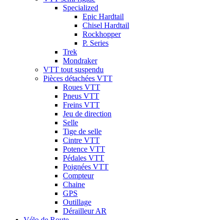
Specialized
Epic Hardtail
Chisel Hardtail
Rockhopper
P. Series
Trek
Mondraker
VTT tout suspendu
Pièces détachées VTT
Roues VTT
Pneus VTT
Freins VTT
Jeu de direction
Selle
Tige de selle
Cintre VTT
Potence VTT
Pédales VTT
Poignées VTT
Compteur
Chaine
GPS
Outillage
Dérailleur AR
Vélo de Route