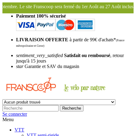
ra fermé du 1er Août au 27 Août inclus. Bonnes vacances !
Franscoop
Paiement 100% sécurisé
LIVRAISON OFFERTE
à partir de 99€ d'achats*
(France
métropolitaine et Corse)
sentiment_very_satisfied
Satisfait ou remboursé
, retour
jusqu'à 15 jours
star
Garantie et SAV du magasin
Recherche
Se connecter
Menu
VTT
VTT semi-rigide