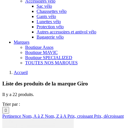
Accessoires vélo
Sac vélo
Chaussettes vélo
Gants vélo
Lunettes vélo
Protection vélo
Autres accessoires et antivol vélo
Bagagerie vélo
Marques
Boutique Assos
Boutique MAVIC
Boutique SPECIALIZED
TOUTES NOS MARQUES
Accueil
Liste des produits de la marque Giro
Il y a 22 produits.
Trier par :

Pertinence
Nom, A à Z
Nom, Z à A
Prix, croissant
Prix, décroissant