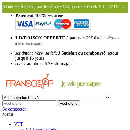
ur le vélo de Course, de Gravel, VTT, VTC ...
Nous conservons et ut
Paiement 100% sécurisé
LIVRAISON OFFERTE
à partir de 99€ d'achats*
(France
métropolitaine et Corse)
sentiment_very_satisfied
Satisfait ou remboursé
, retour
jusqu'à 15 jours
star
Garantie et SAV du magasin
Recherche
Se connecter
Menu
VTT
VTT semi-rigide