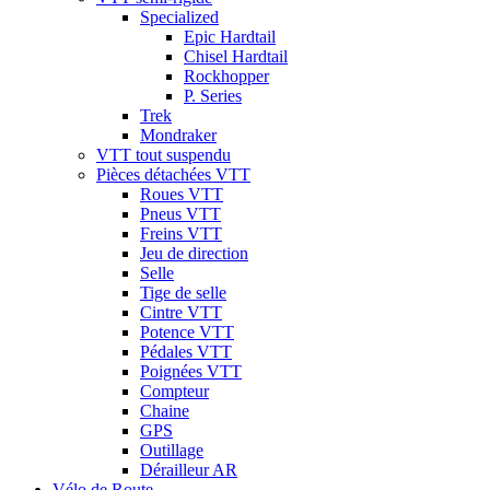
Specialized
Epic Hardtail
Chisel Hardtail
Rockhopper
P. Series
Trek
Mondraker
VTT tout suspendu
Pièces détachées VTT
Roues VTT
Pneus VTT
Freins VTT
Jeu de direction
Selle
Tige de selle
Cintre VTT
Potence VTT
Pédales VTT
Poignées VTT
Compteur
Chaine
GPS
Outillage
Dérailleur AR
Vélo de Route