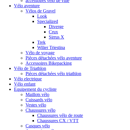
accessoires vélo de ville
Vélo aventure
Vélos de Gravel
Look
Specialized
Diverge
Crux
Sirrus X
Trek
Wilier Triestina
Vélo de voyage
Pièces détachées vélo aventure
Accessoires Bikepacking
Vélo de Triathlon
Pièces détachées vélo triathlon
Vélo electrique
Vélo enfant
Equipement du cycliste
Maillots vélo
Cuissards vélo
Vestes vélo
Chaussures vélo
Chaussures vélo de route
Chaussures CX / VTT
Casques vélo