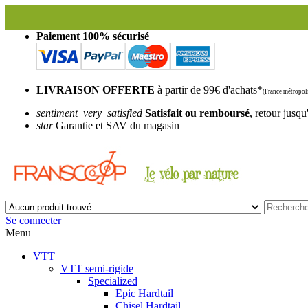
Paiement 100% sécurisé
LIVRAISON OFFERTE
à partir de 99€ d'achats*
(France métropoli
sentiment_very_satisfied
Satisfait ou remboursé
, retour jusqu
star
Garantie et SAV du magasin
Se connecter
Menu
VTT
VTT semi-rigide
Specialized
Epic Hardtail
Chisel Hardtail