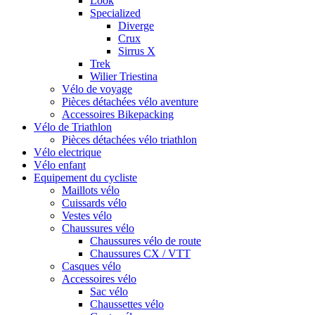
Look
Specialized
Diverge
Crux
Sirrus X
Trek
Wilier Triestina
Vélo de voyage
Pièces détachées vélo aventure
Accessoires Bikepacking
Vélo de Triathlon
Pièces détachées vélo triathlon
Vélo electrique
Vélo enfant
Equipement du cycliste
Maillots vélo
Cuissards vélo
Vestes vélo
Chaussures vélo
Chaussures vélo de route
Chaussures CX / VTT
Casques vélo
Accessoires vélo
Sac vélo
Chaussettes vélo