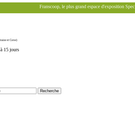
Franscoop, le plus grand espace d'exposition Specialized à Paris pour 
taine et Corse)
'à 15 jours
Recherche