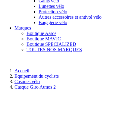
Gants vélo
Lunettes vélo
Protection vélo
Autres accessoires et antivol vélo
Bagagerie vélo
Marques
Boutique Assos
Boutique MAVIC
Boutique SPECIALIZED
TOUTES NOS MARQUES
Accueil
Equipement du cycliste
Casques vélo
Casque Giro Atmos 2