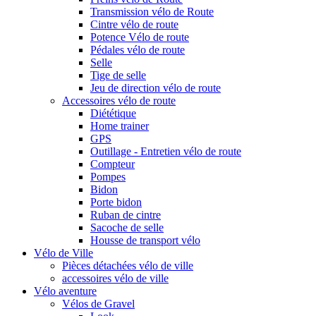
Transmission vélo de Route
Cintre vélo de route
Potence Vélo de route
Pédales vélo de route
Selle
Tige de selle
Jeu de direction vélo de route
Accessoires vélo de route
Diététique
Home trainer
GPS
Outillage - Entretien vélo de route
Compteur
Pompes
Bidon
Porte bidon
Ruban de cintre
Sacoche de selle
Housse de transport vélo
Vélo de Ville
Pièces détachées vélo de ville
accessoires vélo de ville
Vélo aventure
Vélos de Gravel