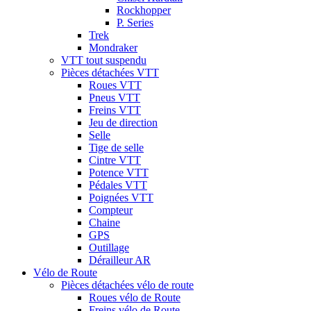
Rockhopper
P. Series
Trek
Mondraker
VTT tout suspendu
Pièces détachées VTT
Roues VTT
Pneus VTT
Freins VTT
Jeu de direction
Selle
Tige de selle
Cintre VTT
Potence VTT
Pédales VTT
Poignées VTT
Compteur
Chaine
GPS
Outillage
Dérailleur AR
Vélo de Route
Pièces détachées vélo de route
Roues vélo de Route
Freins vélo de Route