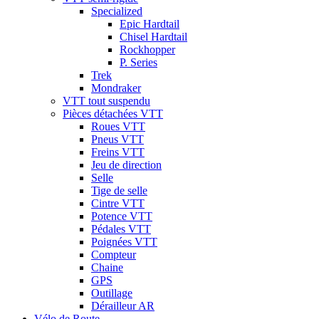
Specialized
Epic Hardtail
Chisel Hardtail
Rockhopper
P. Series
Trek
Mondraker
VTT tout suspendu
Pièces détachées VTT
Roues VTT
Pneus VTT
Freins VTT
Jeu de direction
Selle
Tige de selle
Cintre VTT
Potence VTT
Pédales VTT
Poignées VTT
Compteur
Chaine
GPS
Outillage
Dérailleur AR
Vélo de Route