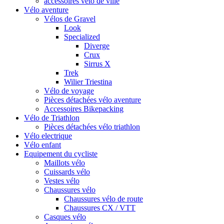
accessoires vélo de ville
Vélo aventure
Vélos de Gravel
Look
Specialized
Diverge
Crux
Sirrus X
Trek
Wilier Triestina
Vélo de voyage
Pièces détachées vélo aventure
Accessoires Bikepacking
Vélo de Triathlon
Pièces détachées vélo triathlon
Vélo electrique
Vélo enfant
Equipement du cycliste
Maillots vélo
Cuissards vélo
Vestes vélo
Chaussures vélo
Chaussures vélo de route
Chaussures CX / VTT
Casques vélo