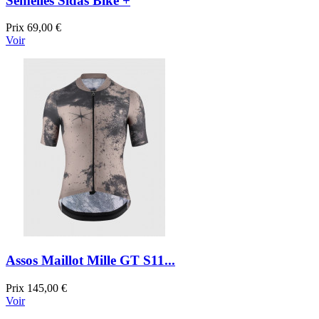
Semelles Sidas Bike +
Prix
69,00 €
Voir
Assos Maillot Mille GT S11...
Prix
145,00 €
Voir