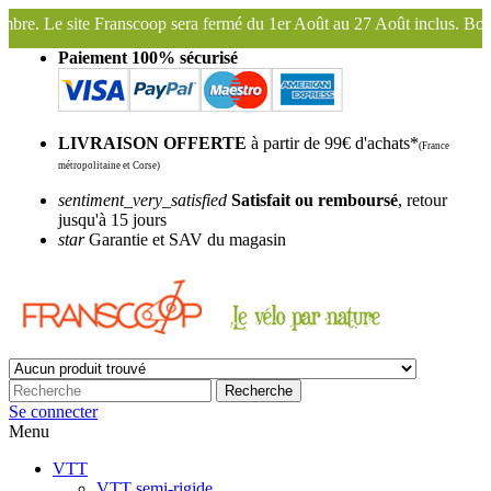
era fermé du 1er Août au 27 Août inclus. Bonnes vacances !
Franscoo
Paiement 100% sécurisé
LIVRAISON OFFERTE
à partir de 99€ d'achats*
(France
métropolitaine et Corse)
sentiment_very_satisfied
Satisfait ou remboursé
, retour
jusqu'à 15 jours
star
Garantie et SAV du magasin
Recherche
Se connecter
Menu
VTT
VTT semi-rigide