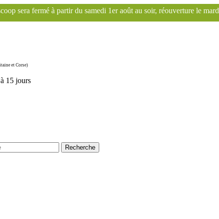
 samedi 1er août au soir, réouverture le mardi 1er septembre. Le site 
taine et Corse)
'à 15 jours
Recherche