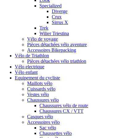
Look
Specialized
Diverge
Crux
Sirrus X
Trek
Wilier Triestina
Vélo de voyage
Pièces détachées vélo aventure
Accessoires Bikepacking
Vélo de Triathlon
Pièces détachées vélo triathlon
Vélo electrique
Vélo enfant
Equipement du cycliste
Maillots vélo
Cuissards vélo
Vestes vélo
Chaussures vélo
Chaussures vélo de route
Chaussures CX / VTT
Casques vélo
Accessoires vélo
Sac vélo
Chaussettes vélo