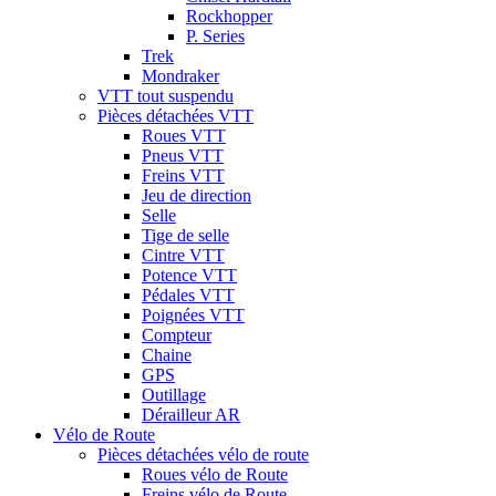
Rockhopper
P. Series
Trek
Mondraker
VTT tout suspendu
Pièces détachées VTT
Roues VTT
Pneus VTT
Freins VTT
Jeu de direction
Selle
Tige de selle
Cintre VTT
Potence VTT
Pédales VTT
Poignées VTT
Compteur
Chaine
GPS
Outillage
Dérailleur AR
Vélo de Route
Pièces détachées vélo de route
Roues vélo de Route
Freins vélo de Route