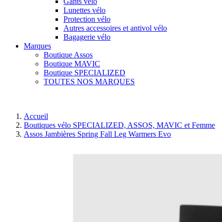
Gants vélo
Lunettes vélo
Protection vélo
Autres accessoires et antivol vélo
Bagagerie vélo
Marques
Boutique Assos
Boutique MAVIC
Boutique SPECIALIZED
TOUTES NOS MARQUES
Accueil
Boutiques vélo SPECIALIZED, ASSOS, MAVIC et Femme
Assos Jambières Spring Fall Leg Warmers Evo