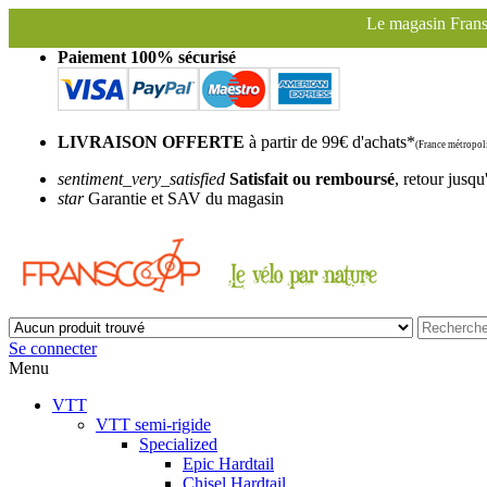
Le magasin Franscoop sera fermé à partir du
Paiement 100% sécurisé
LIVRAISON OFFERTE
à partir de 99€ d'achats*
(France métropoli
sentiment_very_satisfied
Satisfait ou remboursé
, retour jusqu
star
Garantie et SAV du magasin
Se connecter
Menu
VTT
VTT semi-rigide
Specialized
Epic Hardtail
Chisel Hardtail