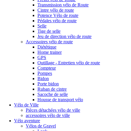
Transmission vélo de Route
Cintre vélo de route
Potence Vélo de route
Pédales vélo de route
Selle
Tige de selle
Jeu de direction vélo de route
Accessoires vélo de route
Diététique
Home trainer
GPS
Outillage - Entretien vélo de route
Compteur
Pompes
Bidon
Porte bidon
Ruban de cintre
Sacoche de selle
Housse de transport vélo
Vélo de Ville
Pièces détachées vélo de ville
accessoires vélo de ville
Vélo aventure
Vélos de Gravel