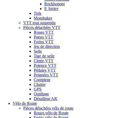
Rockhopper
P. Series
Trek
Mondraker
VTT tout suspendu
Pièces détachées VTT
Roues VTT
Pneus VTT
Freins VTT
Jeu de direction
Selle
Tige de selle
Cintre VTT
Potence VTT
Pédales VTT
Poignées VTT
Compteur
Chaine
GPS
Outillage
Dérailleur AR
Vélo de Route
Pièces détachées vélo de route
Roues vélo de Route
Freins vélo de Route