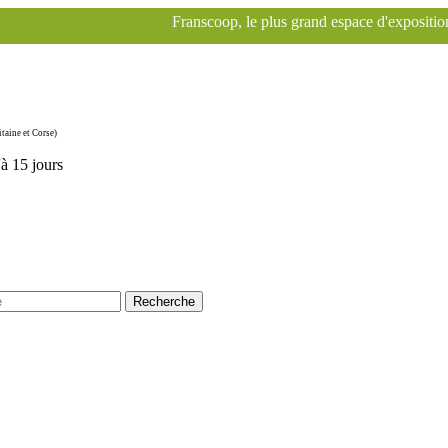
Franscoop, le plus grand espace d'exposition Specialized à Paris
taine et Corse)
'à 15 jours
Recherche