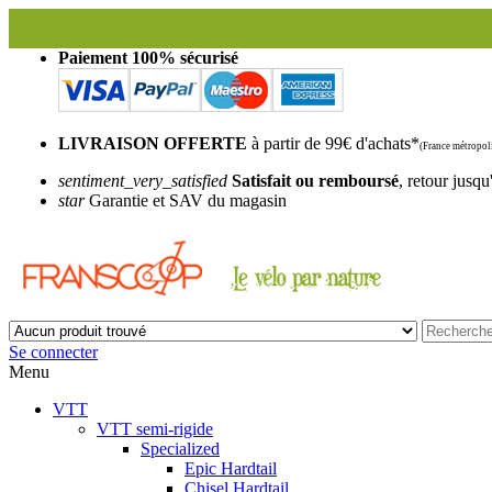
Paiement 100% sécurisé
LIVRAISON OFFERTE
à partir de 99€ d'achats*
(France métropoli
sentiment_very_satisfied
Satisfait ou remboursé
, retour jusqu
star
Garantie et SAV du magasin
Se connecter
Menu
VTT
VTT semi-rigide
Specialized
Epic Hardtail
Chisel Hardtail