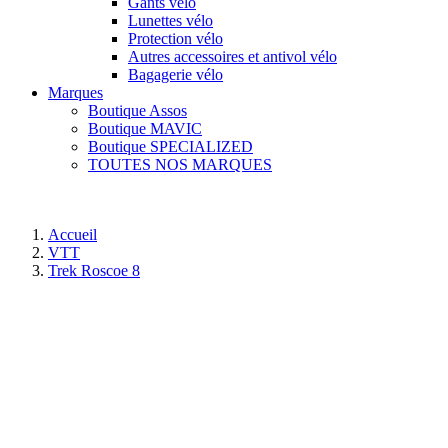
Gants vélo
Lunettes vélo
Protection vélo
Autres accessoires et antivol vélo
Bagagerie vélo
Marques
Boutique Assos
Boutique MAVIC
Boutique SPECIALIZED
TOUTES NOS MARQUES
Accueil
VTT
Trek Roscoe 8