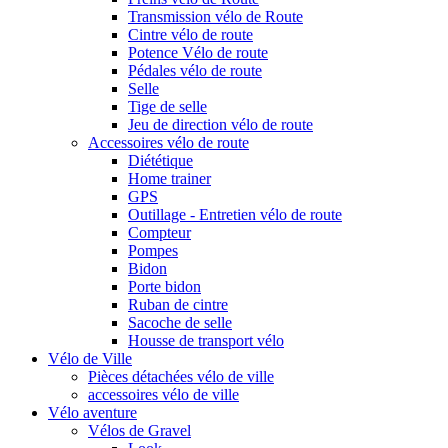
Transmission vélo de Route
Cintre vélo de route
Potence Vélo de route
Pédales vélo de route
Selle
Tige de selle
Jeu de direction vélo de route
Accessoires vélo de route
Diététique
Home trainer
GPS
Outillage - Entretien vélo de route
Compteur
Pompes
Bidon
Porte bidon
Ruban de cintre
Sacoche de selle
Housse de transport vélo
Vélo de Ville
Pièces détachées vélo de ville
accessoires vélo de ville
Vélo aventure
Vélos de Gravel