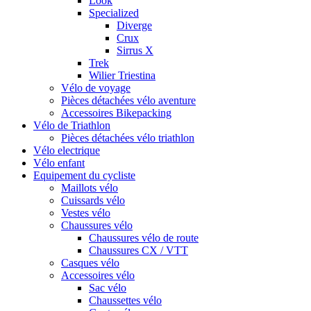
Look
Specialized
Diverge
Crux
Sirrus X
Trek
Wilier Triestina
Vélo de voyage
Pièces détachées vélo aventure
Accessoires Bikepacking
Vélo de Triathlon
Pièces détachées vélo triathlon
Vélo electrique
Vélo enfant
Equipement du cycliste
Maillots vélo
Cuissards vélo
Vestes vélo
Chaussures vélo
Chaussures vélo de route
Chaussures CX / VTT
Casques vélo
Accessoires vélo
Sac vélo
Chaussettes vélo