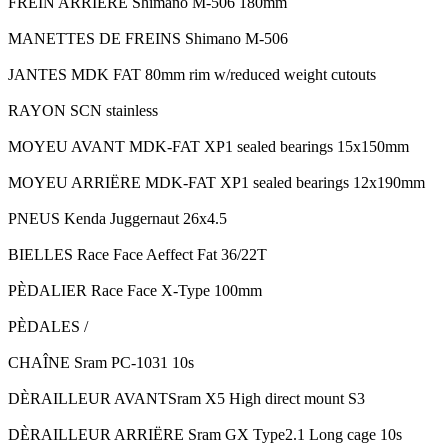
FREIN ARRIËRE
Shimano M-506 180mm
MANETTES DE FREINS
Shimano M-506
JANTES
MDK FAT 80mm rim w/reduced weight cutouts
RAYON S
CN stainless
MOYEU AVANT
MDK-FAT XP1 sealed bearings 15x150mm
MOYEU ARRIËRE
MDK-FAT XP1 sealed bearings 12x190mm
PNEUS
Kenda Juggernaut 26x4.5
BIELLES
Race Face Aeffect Fat 36/22T
PÈDALIER
Race Face X-Type 100mm
PÈDALES
/
CHAÎNE
Sram PC-1031 10s
DÈRAILLEUR AVANT
Sram X5 High direct mount S3
DÈRAILLEUR ARRIËRE
Sram GX Type2.1 Long cage 10s