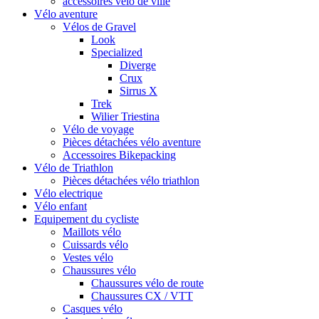
accessoires vélo de ville
Vélo aventure
Vélos de Gravel
Look
Specialized
Diverge
Crux
Sirrus X
Trek
Wilier Triestina
Vélo de voyage
Pièces détachées vélo aventure
Accessoires Bikepacking
Vélo de Triathlon
Pièces détachées vélo triathlon
Vélo electrique
Vélo enfant
Equipement du cycliste
Maillots vélo
Cuissards vélo
Vestes vélo
Chaussures vélo
Chaussures vélo de route
Chaussures CX / VTT
Casques vélo