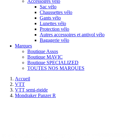
Accessoires vélo
Sac vélo
Chaussettes vélo
Gants vélo
Lunettes vélo
Protection vélo
Autres accessoires et antivol vélo
Bagagerie vélo
Marques
Boutique Assos
Boutique MAVIC
Boutique SPECIALIZED
TOUTES NOS MARQUES
Accueil
VTT
VTT semi-rigide
Mondraker Panzer R