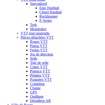
Specialized
Epic Hardtail
Chisel Hardtail
Rockhopper
P. Series
Trek
Mondraker
VTT tout suspendu
Pièces détachées VTT
Roues VTT
Pneus VTT
Freins VTT
Jeu de direction
Selle
Tige de selle
Cintre VTT
Potence VTT
Pédales VTT
Poignées VTT
Compteur
Chaine
GPS
Outillage
Dérailleur AR
Vélo de Route