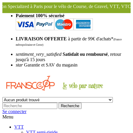
aris pour le vélo de Course, de Gravel, VTT, VTC ...
Nous conservon
Paiement 100% sécurisé
LIVRAISON OFFERTE
à partir de 99€ d'achats*
(France
métropolitaine et Corse)
sentiment_very_satisfied
Satisfait ou remboursé
, retour
jusqu'à 15 jours
star
Garantie et SAV du magasin
Recherche
Se connecter
Menu
VTT
VTT semi-rigide