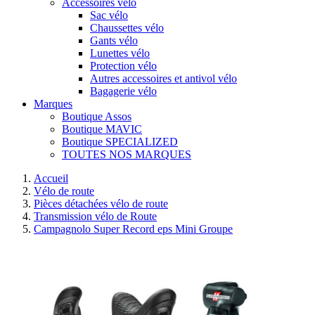
Accessoires vélo
Sac vélo
Chaussettes vélo
Gants vélo
Lunettes vélo
Protection vélo
Autres accessoires et antivol vélo
Bagagerie vélo
Marques
Boutique Assos
Boutique MAVIC
Boutique SPECIALIZED
TOUTES NOS MARQUES
Accueil
Vélo de route
Pièces détachées vélo de route
Transmission vélo de Route
Campagnolo Super Record eps Mini Groupe