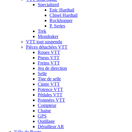
Specialized
Epic Hardtail
Chisel Hardtail
Rockhopper
P. Series
Trek
Mondraker
VTT tout suspendu
Pièces détachées VTT
Roues VTT
Pneus VTT
Freins VTT
Jeu de direction
Selle
Tige de selle
Cintre VTT
Potence VTT
Pédales VTT
Poignées VTT
Compteur
Chaine
GPS
Outillage
Dérailleur AR
Vélo de Route