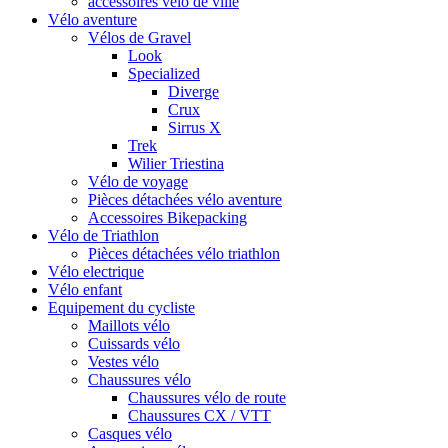
accessoires vélo de ville
Vélo aventure
Vélos de Gravel
Look
Specialized
Diverge
Crux
Sirrus X
Trek
Wilier Triestina
Vélo de voyage
Pièces détachées vélo aventure
Accessoires Bikepacking
Vélo de Triathlon
Pièces détachées vélo triathlon
Vélo electrique
Vélo enfant
Equipement du cycliste
Maillots vélo
Cuissards vélo
Vestes vélo
Chaussures vélo
Chaussures vélo de route
Chaussures CX / VTT
Casques vélo