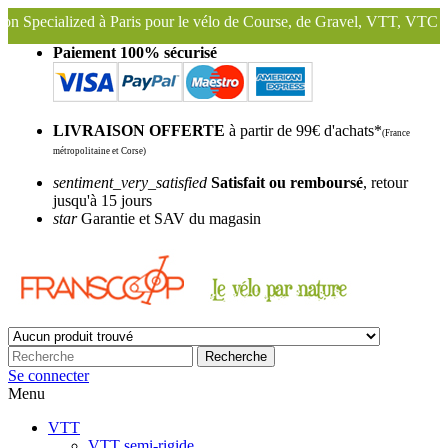
is pour le vélo de Course, de Gravel, VTT, VTC ...
Nous conservons 
Paiement 100% sécurisé
LIVRAISON OFFERTE
à partir de 99€ d'achats*
(France
métropolitaine et Corse)
sentiment_very_satisfied
Satisfait ou remboursé
, retour
jusqu'à 15 jours
star
Garantie et SAV du magasin
Recherche
Se connecter
Menu
VTT
VTT semi-rigide