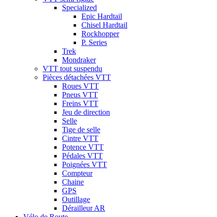
Specialized
Epic Hardtail
Chisel Hardtail
Rockhopper
P. Series
Trek
Mondraker
VTT tout suspendu
Pièces détachées VTT
Roues VTT
Pneus VTT
Freins VTT
Jeu de direction
Selle
Tige de selle
Cintre VTT
Potence VTT
Pédales VTT
Poignées VTT
Compteur
Chaine
GPS
Outillage
Dérailleur AR
Vélo de Route