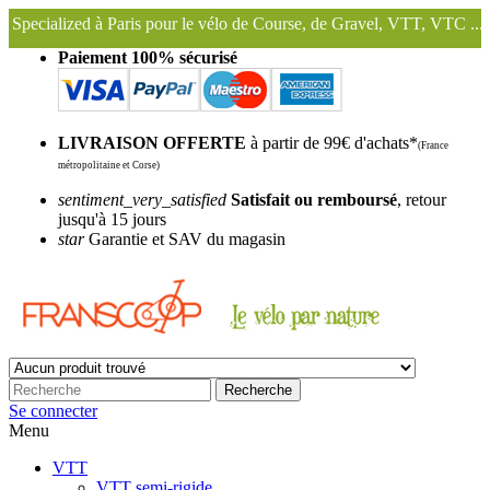
ris pour le vélo de Course, de Gravel, VTT, VTC ...
Nous conservons
Paiement 100% sécurisé
LIVRAISON OFFERTE
à partir de 99€ d'achats*
(France
métropolitaine et Corse)
sentiment_very_satisfied
Satisfait ou remboursé
, retour
jusqu'à 15 jours
star
Garantie et SAV du magasin
Recherche
Se connecter
Menu
VTT
VTT semi-rigide