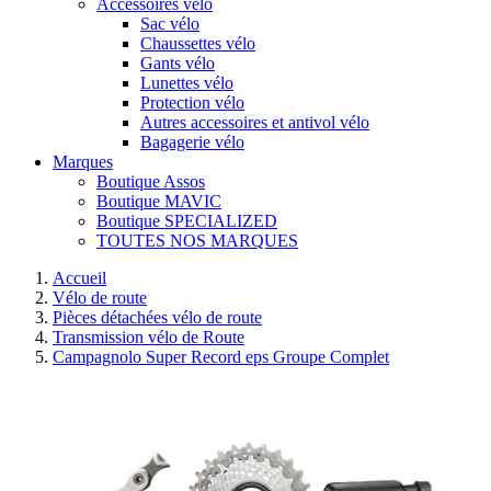
Accessoires vélo
Sac vélo
Chaussettes vélo
Gants vélo
Lunettes vélo
Protection vélo
Autres accessoires et antivol vélo
Bagagerie vélo
Marques
Boutique Assos
Boutique MAVIC
Boutique SPECIALIZED
TOUTES NOS MARQUES
Accueil
Vélo de route
Pièces détachées vélo de route
Transmission vélo de Route
Campagnolo Super Record eps Groupe Complet