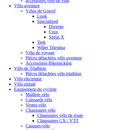
accessoires vélo de ville
Vélo aventure
Vélos de Gravel
Look
Specialized
Diverge
Crux
Sirrus X
Trek
Wilier Triestina
Vélo de voyage
Pièces détachées vélo aventure
Accessoires Bikepacking
Vélo de Triathlon
Pièces détachées vélo triathlon
Vélo electrique
Vélo enfant
Equipement du cycliste
Maillots vélo
Cuissards vélo
Vestes vélo
Chaussures vélo
Chaussures vélo de route
Chaussures CX / VTT
Casques vélo