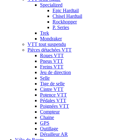
Specialized
Epic Hardtail
Chisel Hardtail
Rockhopper
P. Series
Trek
Mondraker
VTT tout suspendu
Pièces détachées VTT
Roues VTT
Pneus VTT
Freins VTT
Jeu de direction
Selle
Tige de selle
Cintre VTT
Potence VTT
Pédales VTT
Poignées VTT
Compteur
Chaine
GPS
Outillage
Dérailleur AR
Vélo de Route