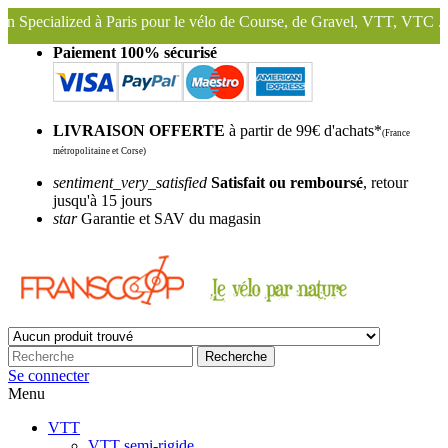
 Paris pour le vélo de Course, de Gravel, VTT, VTC ...
Nous conserv
Paiement 100% sécurisé
LIVRAISON OFFERTE
à partir de 99€ d'achats*
(France
métropolitaine et Corse)
sentiment_very_satisfied
Satisfait ou remboursé
, retour
jusqu'à 15 jours
star
Garantie et SAV du magasin
Recherche
Se connecter
Menu
VTT
VTT semi-rigide