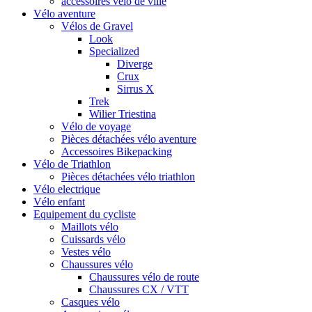
accessoires vélo de ville
Vélo aventure
Vélos de Gravel
Look
Specialized
Diverge
Crux
Sirrus X
Trek
Wilier Triestina
Vélo de voyage
Pièces détachées vélo aventure
Accessoires Bikepacking
Vélo de Triathlon
Pièces détachées vélo triathlon
Vélo electrique
Vélo enfant
Equipement du cycliste
Maillots vélo
Cuissards vélo
Vestes vélo
Chaussures vélo
Chaussures vélo de route
Chaussures CX / VTT
Casques vélo