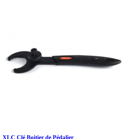
XLC Clé Boitier de Pédalier