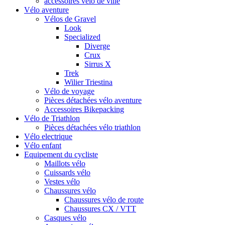
accessoires vélo de ville
Vélo aventure
Vélos de Gravel
Look
Specialized
Diverge
Crux
Sirrus X
Trek
Wilier Triestina
Vélo de voyage
Pièces détachées vélo aventure
Accessoires Bikepacking
Vélo de Triathlon
Pièces détachées vélo triathlon
Vélo electrique
Vélo enfant
Equipement du cycliste
Maillots vélo
Cuissards vélo
Vestes vélo
Chaussures vélo
Chaussures vélo de route
Chaussures CX / VTT
Casques vélo