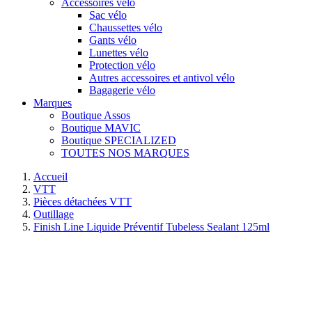
Accessoires vélo
Sac vélo
Chaussettes vélo
Gants vélo
Lunettes vélo
Protection vélo
Autres accessoires et antivol vélo
Bagagerie vélo
Marques
Boutique Assos
Boutique MAVIC
Boutique SPECIALIZED
TOUTES NOS MARQUES
Accueil
VTT
Pièces détachées VTT
Outillage
Finish Line Liquide Préventif Tubeless Sealant 125ml