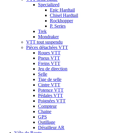
Specialized
Epic Hardtail
Chisel Hardtail
Rockhopper
P. Series
Trek
Mondraker
VTT tout suspendu
Pièces détachées VTT
Roues VTT
Pneus VTT
Freins VTT
Jeu de direction
Selle
Tige de selle
Cintre VTT
Potence VTT
Pédales VTT
Poignées VTT
Compteur
Chaine
GPS
Outillage
Dérailleur AR
Vélo de Route