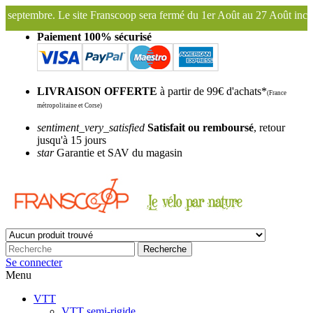
oop sera fermé du 1er Août au 27 Août inclus. Bonnes vacances !
Fra
Paiement 100% sécurisé
LIVRAISON OFFERTE
à partir de 99€ d'achats*
(France
métropolitaine et Corse)
sentiment_very_satisfied
Satisfait ou remboursé
, retour
jusqu'à 15 jours
star
Garantie et SAV du magasin
Recherche
Se connecter
Menu
VTT
VTT semi-rigide