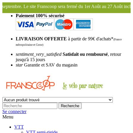
p sera fermé du 1er Août au 27 Août inclus. Bonnes vacances !
Frans
Paiement 100% sécurisé
LIVRAISON OFFERTE
à partir de 99€ d'achats*
(France
métropolitaine et Corse)
sentiment_very_satisfied
Satisfait ou remboursé
, retour
jusqu'à 15 jours
star
Garantie et SAV du magasin
Recherche
Se connecter
Menu
VTT
VTT semi-rigide