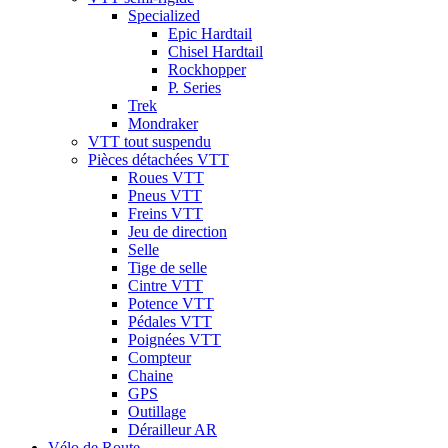
Specialized
Epic Hardtail
Chisel Hardtail
Rockhopper
P. Series
Trek
Mondraker
VTT tout suspendu
Pièces détachées VTT
Roues VTT
Pneus VTT
Freins VTT
Jeu de direction
Selle
Tige de selle
Cintre VTT
Potence VTT
Pédales VTT
Poignées VTT
Compteur
Chaine
GPS
Outillage
Dérailleur AR
Vélo de Route