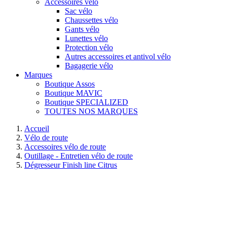
Accessoires vélo
Sac vélo
Chaussettes vélo
Gants vélo
Lunettes vélo
Protection vélo
Autres accessoires et antivol vélo
Bagagerie vélo
Marques
Boutique Assos
Boutique MAVIC
Boutique SPECIALIZED
TOUTES NOS MARQUES
Accueil
Vélo de route
Accessoires vélo de route
Outillage - Entretien vélo de route
Dégresseur Finish line Citrus