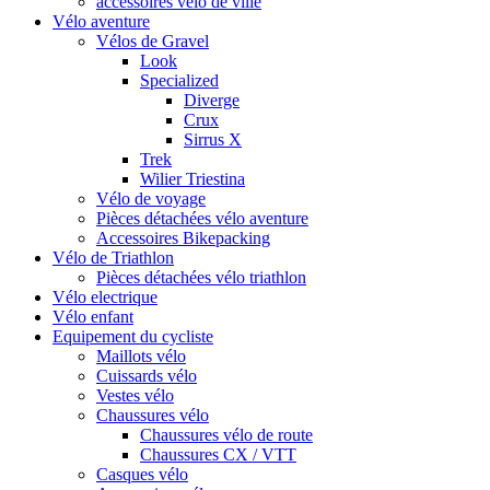
accessoires vélo de ville
Vélo aventure
Vélos de Gravel
Look
Specialized
Diverge
Crux
Sirrus X
Trek
Wilier Triestina
Vélo de voyage
Pièces détachées vélo aventure
Accessoires Bikepacking
Vélo de Triathlon
Pièces détachées vélo triathlon
Vélo electrique
Vélo enfant
Equipement du cycliste
Maillots vélo
Cuissards vélo
Vestes vélo
Chaussures vélo
Chaussures vélo de route
Chaussures CX / VTT
Casques vélo