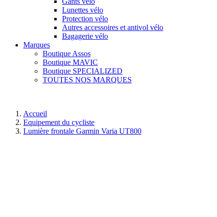
Gants vélo
Lunettes vélo
Protection vélo
Autres accessoires et antivol vélo
Bagagerie vélo
Marques
Boutique Assos
Boutique MAVIC
Boutique SPECIALIZED
TOUTES NOS MARQUES
Accueil
Equipement du cycliste
Lumière frontale Garmin Varia UT800