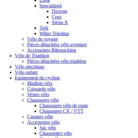
Look
Specialized
Diverge
Crux
Sirrus X
Trek
Wilier Triestina
Vélo de voyage
Pièces détachées vélo aventure
Accessoires Bikepacking
Vélo de Triathlon
Pièces détachées vélo triathlon
Vélo electrique
Vélo enfant
Equipement du cycliste
Maillots vélo
Cuissards vélo
Vestes vélo
Chaussures vélo
Chaussures vélo de route
Chaussures CX / VTT
Casques vélo
Accessoires vélo
Sac vélo
Chaussettes vélo