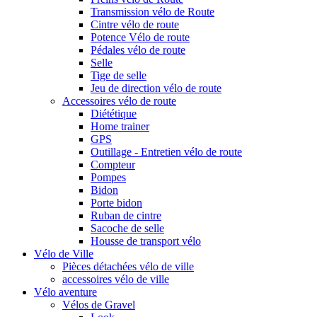
Transmission vélo de Route
Cintre vélo de route
Potence Vélo de route
Pédales vélo de route
Selle
Tige de selle
Jeu de direction vélo de route
Accessoires vélo de route
Diététique
Home trainer
GPS
Outillage - Entretien vélo de route
Compteur
Pompes
Bidon
Porte bidon
Ruban de cintre
Sacoche de selle
Housse de transport vélo
Vélo de Ville
Pièces détachées vélo de ville
accessoires vélo de ville
Vélo aventure
Vélos de Gravel