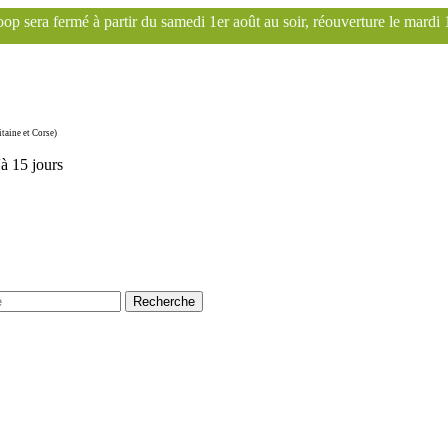
samedi 1er août au soir, réouverture le mardi 1er septembre. Le site F
taine et Corse)
'à 15 jours
Recherche