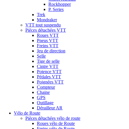
Rockhopper
P. Series
Trek
Mondraker
VTT tout suspendu
Pièces détachées VTT
Roues VTT
Pneus VTT
Freins VTT
Jeu de direction
Selle
Tige de selle
Cintre VTT
Potence VTT
Pédales VTT
Poignées VTT
Compteur
Chaine
GPS
Outillage
Dérailleur AR
Vélo de Route
Pièces détachées vélo de route
Roues vélo de Route
Freins vélo de Route