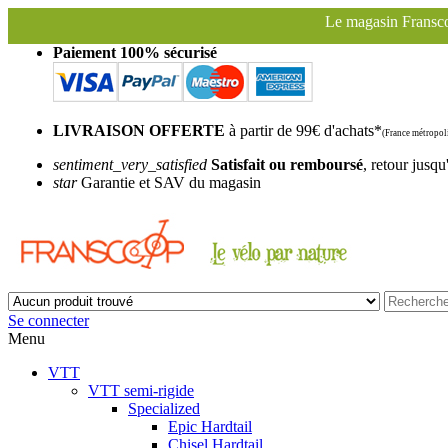
Le magasin Franscoop sera fermé à partir du 
Paiement 100% sécurisé
LIVRAISON OFFERTE
à partir de 99€ d'achats*
(France métropoli
sentiment_very_satisfied
Satisfait ou remboursé
, retour jusqu
star
Garantie et SAV du magasin
Se connecter
Menu
VTT
VTT semi-rigide
Specialized
Epic Hardtail
Chisel Hardtail