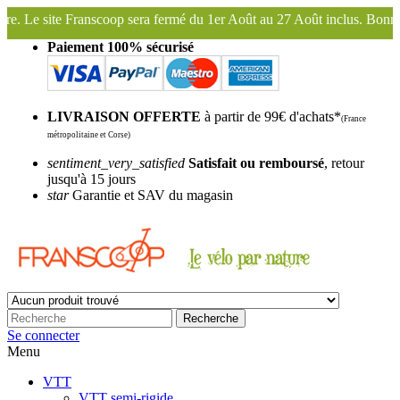
mé du 1er Août au 27 Août inclus. Bonnes vacances !
Franscoop, le p
Paiement 100% sécurisé
LIVRAISON OFFERTE
à partir de 99€ d'achats*
(France
métropolitaine et Corse)
sentiment_very_satisfied
Satisfait ou remboursé
, retour
jusqu'à 15 jours
star
Garantie et SAV du magasin
Recherche
Se connecter
Menu
VTT
VTT semi-rigide