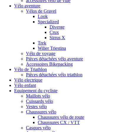
accessoires vélo de ville
Vélo aventure
Vélos de Gravel
Look
Specialized
Diverge
Crux
Sirrus X
Trek
Wilier Triestina
Vélo de voyage
Pièces détachées vélo aventure
Accessoires Bikepacking
Vélo de Triathlon
Pièces détachées vélo triathlon
Vélo electrique
Vélo enfant
Equipement du cycliste
Maillots vélo
Cuissards vélo
Vestes vélo
Chaussures vélo
Chaussures vélo de route
Chaussures CX / VTT
Casques vélo