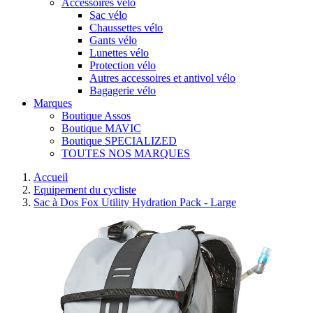
Accessoires vélo
Sac vélo
Chaussettes vélo
Gants vélo
Lunettes vélo
Protection vélo
Autres accessoires et antivol vélo
Bagagerie vélo
Marques
Boutique Assos
Boutique MAVIC
Boutique SPECIALIZED
TOUTES NOS MARQUES
Accueil
Equipement du cycliste
Sac à Dos Fox Utility Hydration Pack - Large