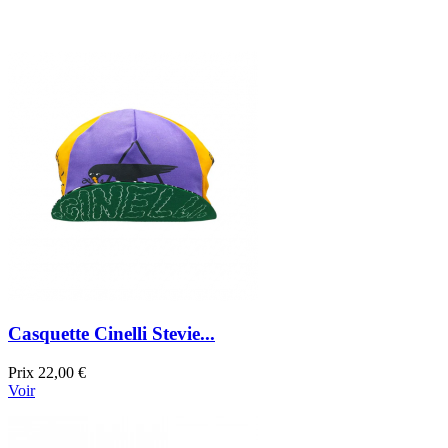
Casquette Cinelli Stevie...
Prix
22,00 €
Voir