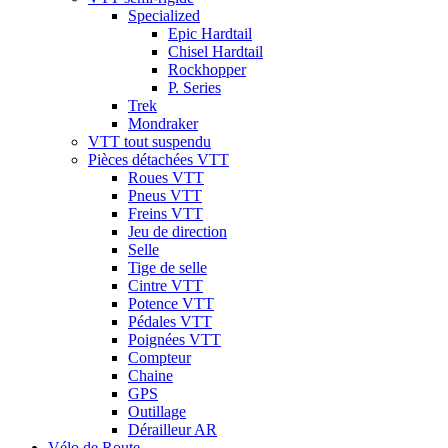
Specialized
Epic Hardtail
Chisel Hardtail
Rockhopper
P. Series
Trek
Mondraker
VTT tout suspendu
Pièces détachées VTT
Roues VTT
Pneus VTT
Freins VTT
Jeu de direction
Selle
Tige de selle
Cintre VTT
Potence VTT
Pédales VTT
Poignées VTT
Compteur
Chaine
GPS
Outillage
Dérailleur AR
Vélo de Route