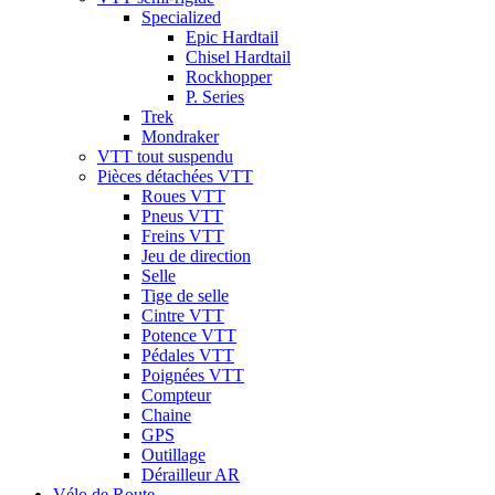
Specialized
Epic Hardtail
Chisel Hardtail
Rockhopper
P. Series
Trek
Mondraker
VTT tout suspendu
Pièces détachées VTT
Roues VTT
Pneus VTT
Freins VTT
Jeu de direction
Selle
Tige de selle
Cintre VTT
Potence VTT
Pédales VTT
Poignées VTT
Compteur
Chaine
GPS
Outillage
Dérailleur AR
Vélo de Route