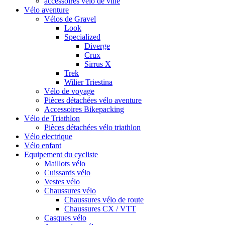
accessoires vélo de ville
Vélo aventure
Vélos de Gravel
Look
Specialized
Diverge
Crux
Sirrus X
Trek
Wilier Triestina
Vélo de voyage
Pièces détachées vélo aventure
Accessoires Bikepacking
Vélo de Triathlon
Pièces détachées vélo triathlon
Vélo electrique
Vélo enfant
Equipement du cycliste
Maillots vélo
Cuissards vélo
Vestes vélo
Chaussures vélo
Chaussures vélo de route
Chaussures CX / VTT
Casques vélo