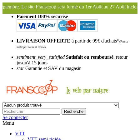
p sera fermé du 1er Août au 27 Août inclus. Bonnes vacances !
Frans
Paiement 100% sécurisé
LIVRAISON OFFERTE
à partir de 99€ d'achats*
(France
métropolitaine et Corse)
sentiment_very_satisfied
Satisfait ou remboursé
, retour
jusqu'à 15 jours
star
Garantie et SAV du magasin
Recherche
Se connecter
Menu
VTT
VTT semi-rigide