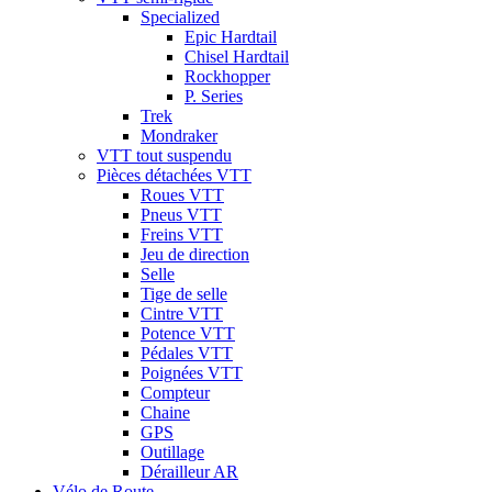
Specialized
Epic Hardtail
Chisel Hardtail
Rockhopper
P. Series
Trek
Mondraker
VTT tout suspendu
Pièces détachées VTT
Roues VTT
Pneus VTT
Freins VTT
Jeu de direction
Selle
Tige de selle
Cintre VTT
Potence VTT
Pédales VTT
Poignées VTT
Compteur
Chaine
GPS
Outillage
Dérailleur AR
Vélo de Route