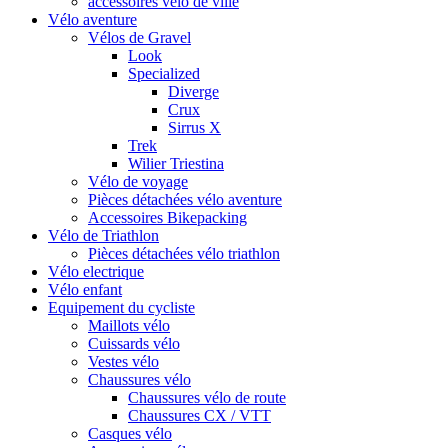
accessoires vélo de ville
Vélo aventure
Vélos de Gravel
Look
Specialized
Diverge
Crux
Sirrus X
Trek
Wilier Triestina
Vélo de voyage
Pièces détachées vélo aventure
Accessoires Bikepacking
Vélo de Triathlon
Pièces détachées vélo triathlon
Vélo electrique
Vélo enfant
Equipement du cycliste
Maillots vélo
Cuissards vélo
Vestes vélo
Chaussures vélo
Chaussures vélo de route
Chaussures CX / VTT
Casques vélo