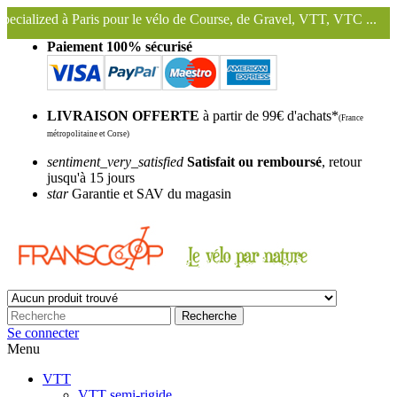
our le vélo de Course, de Gravel, VTT, VTC ...
Nous conservons et u
Paiement 100% sécurisé
LIVRAISON OFFERTE
à partir de 99€ d'achats*
(France
métropolitaine et Corse)
sentiment_very_satisfied
Satisfait ou remboursé
, retour
jusqu'à 15 jours
star
Garantie et SAV du magasin
Recherche
Se connecter
Menu
VTT
VTT semi-rigide