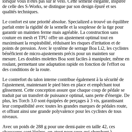
lorsque vous n'êtes pas sur le vélo. Cette semelle élégante, inspirée
de celle des S-Works, se distingue par son design épuré et ses
qualités techniques.
Le confort est une priorité absolue. Specialized a trouvé un équilibre
parfait entre la rigidité de la semelle et la souplesse de la tige pour
garantir un maintien ferme mais agréable. La construction sans
couture en mesh et TPU offre un ajustement optimal tout en
maximisant la respirabilité, réduisant les risques d'irritation et de
points de pression. Avec le système de serrage Boa Li2, les cyclistes
bénéficient de micro-ajustements précis pour un maintien sur
mesure. Les doubles molettes Boa sont faciles à manipuler, même en
roulant, permettant une adaptation rapide en fonction de l'effort ou
des conditions de la route.
Le contrefort du talon interne contribue également à la sécurité de
l'ajustement, maintenant le pied bien en place et empêchant tout
glissement. Cette conception assure que chaque coup de pédale se
traduit par un transfert de puissance optimal, sans perte d'énergie. De
plus, les Torch 3.0 sont équipées de perçages à 3 vis, garantissant
leur compatibilité avec toutes les grandes marques de pédales route,
et offrant ainsi une grande polyvalence pour les cyclistes de tous
niveaux.
Avec un poids de 288 g pour une demi-paire en taille 42, ces
chaussures sont légères, un atout pour ceux qui cherchent à