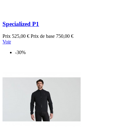
Specialized P1
Prix
525,00 €
Prix de base
750,00 €
Voir
-30%