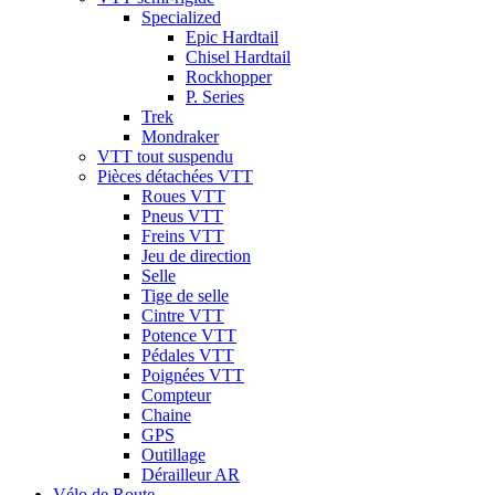
Specialized
Epic Hardtail
Chisel Hardtail
Rockhopper
P. Series
Trek
Mondraker
VTT tout suspendu
Pièces détachées VTT
Roues VTT
Pneus VTT
Freins VTT
Jeu de direction
Selle
Tige de selle
Cintre VTT
Potence VTT
Pédales VTT
Poignées VTT
Compteur
Chaine
GPS
Outillage
Dérailleur AR
Vélo de Route