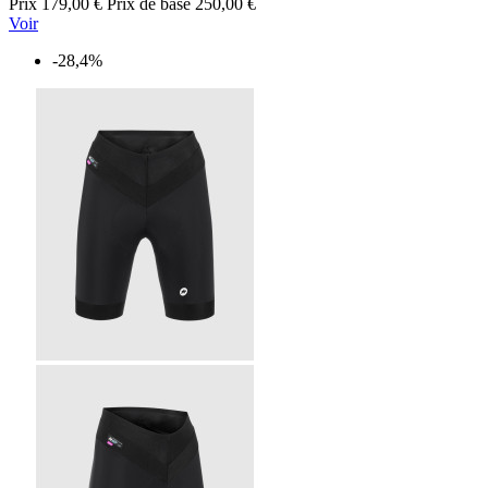
Prix
179,00 €
Prix de base
250,00 €
Voir
-28,4%