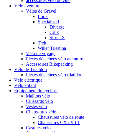
accessoires vélo de ville
Vélo aventure
Vélos de Gravel
Look
Specialized
Diverge
Crux
Sirrus X
Trek
Wilier Triestina
Vélo de voyage
Pièces détachées vélo aventure
Accessoires Bikepacking
Vélo de Triathlon
Pièces détachées vélo triathlon
Vélo electrique
Vélo enfant
Equipement du cycliste
Maillots vélo
Cuissards vélo
Vestes vélo
Chaussures vélo
Chaussures vélo de route
Chaussures CX / VTT
Casques vélo