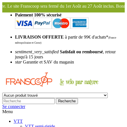
rmé du 1er Août au 27 Août inclus. Bonnes vacances !
Franscoop, le 
Paiement 100% sécurisé
LIVRAISON OFFERTE
à partir de 99€ d'achats*
(France
métropolitaine et Corse)
sentiment_very_satisfied
Satisfait ou remboursé
, retour
jusqu'à 15 jours
star
Garantie et SAV du magasin
Recherche
Se connecter
Menu
VTT
VTT semi-rigide