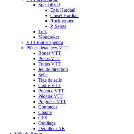
Specialized
Epic Hardtail
Chisel Hardtail
Rockhopper
P. Series
Trek
Mondraker
VTT tout suspendu
Pièces détachées VTT
Roues VTT
Pneus VTT
Freins VTT
Jeu de direction
Selle
Tige de selle
Cintre VTT
Potence VTT
Pédales VTT
Poignées VTT
Compteur
Chaine
GPS
Outillage
Dérailleur AR
Vélo de Route