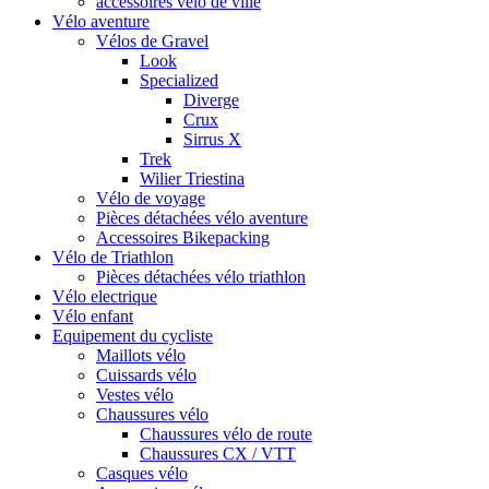
accessoires vélo de ville
Vélo aventure
Vélos de Gravel
Look
Specialized
Diverge
Crux
Sirrus X
Trek
Wilier Triestina
Vélo de voyage
Pièces détachées vélo aventure
Accessoires Bikepacking
Vélo de Triathlon
Pièces détachées vélo triathlon
Vélo electrique
Vélo enfant
Equipement du cycliste
Maillots vélo
Cuissards vélo
Vestes vélo
Chaussures vélo
Chaussures vélo de route
Chaussures CX / VTT
Casques vélo