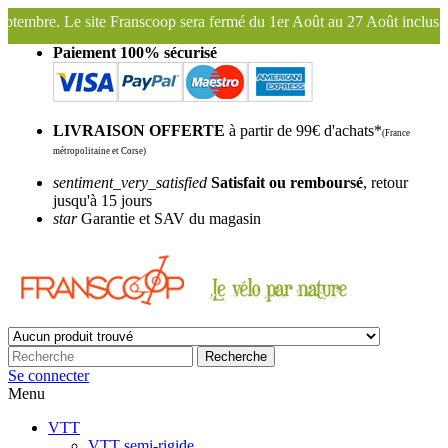
ra fermé du 1er Août au 27 Août inclus. Bonnes vacances !
Franscoop
Paiement 100% sécurisé
LIVRAISON OFFERTE
à partir de 99€ d'achats*
(France
métropolitaine et Corse)
sentiment_very_satisfied
Satisfait ou remboursé
, retour
jusqu'à 15 jours
star
Garantie et SAV du magasin
Recherche
Se connecter
Menu
VTT
VTT semi-rigide