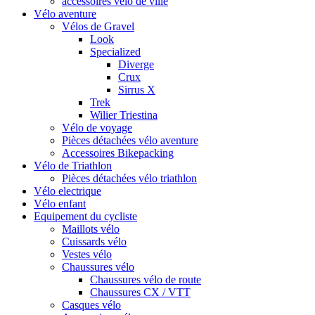
accessoires vélo de ville
Vélo aventure
Vélos de Gravel
Look
Specialized
Diverge
Crux
Sirrus X
Trek
Wilier Triestina
Vélo de voyage
Pièces détachées vélo aventure
Accessoires Bikepacking
Vélo de Triathlon
Pièces détachées vélo triathlon
Vélo electrique
Vélo enfant
Equipement du cycliste
Maillots vélo
Cuissards vélo
Vestes vélo
Chaussures vélo
Chaussures vélo de route
Chaussures CX / VTT
Casques vélo