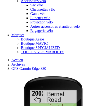
Accessoires vélo
Sac vélo
Chaussettes vélo
Gants vélo
Lunettes vélo
Protection vélo
Autres accessoires et antivol vélo
Bagagerie vélo
Marques
Boutique Assos
Boutique MAVIC
Boutique SPECIALIZED
TOUTES NOS MARQUES
Accueil
Archives
GPS Garmin Edge 830