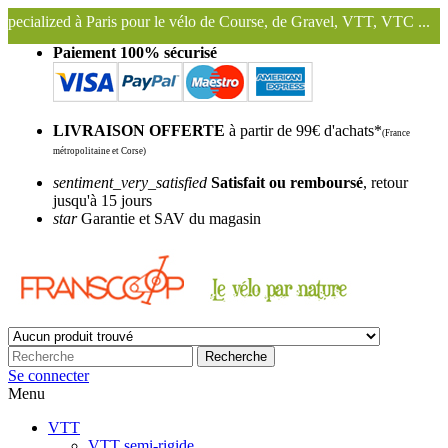
 pour le vélo de Course, de Gravel, VTT, VTC ...
Nous conservons et 
Paiement 100% sécurisé
LIVRAISON OFFERTE
à partir de 99€ d'achats*
(France
métropolitaine et Corse)
sentiment_very_satisfied
Satisfait ou remboursé
, retour
jusqu'à 15 jours
star
Garantie et SAV du magasin
Recherche
Se connecter
Menu
VTT
VTT semi-rigide