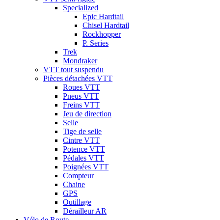
Specialized
Epic Hardtail
Chisel Hardtail
Rockhopper
P. Series
Trek
Mondraker
VTT tout suspendu
Pièces détachées VTT
Roues VTT
Pneus VTT
Freins VTT
Jeu de direction
Selle
Tige de selle
Cintre VTT
Potence VTT
Pédales VTT
Poignées VTT
Compteur
Chaine
GPS
Outillage
Dérailleur AR
Vélo de Route