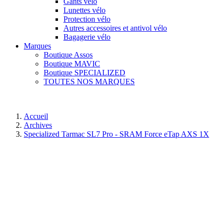
Gants vélo
Lunettes vélo
Protection vélo
Autres accessoires et antivol vélo
Bagagerie vélo
Marques
Boutique Assos
Boutique MAVIC
Boutique SPECIALIZED
TOUTES NOS MARQUES
Accueil
Archives
Specialized Tarmac SL7 Pro - SRAM Force eTap AXS 1X