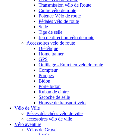
Transmission vélo de Route
Cintre vélo de route
Potence Vélo de route
Pédales vélo de route
Selle
Tige de selle
Jeu de direction vélo de route
Accessoires vélo de route
Diététique
Home trainer
GPS
Outillage - Entretien vélo de route
Compteur
Pompes
Bidon
Porte bidon
Ruban de cintre
Sacoche de selle
Housse de transport vélo
Vélo de Ville
Pièces détachées vélo de ville
accessoires vélo de ville
Vélo aventure
Vélos de Gravel