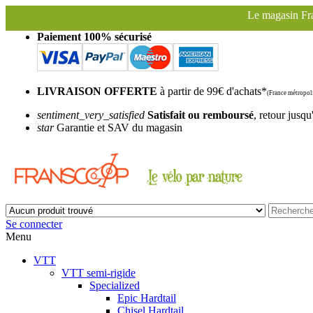
Le magasin Franscoop sera fermé à partir du 
Paiement 100% sécurisé
LIVRAISON OFFERTE
à partir de 99€ d'achats*
(France métropoli
sentiment_very_satisfied
Satisfait ou remboursé
, retour jusqu
star
Garantie et SAV du magasin
Se connecter
Menu
VTT
VTT semi-rigide
Specialized
Epic Hardtail
Chisel Hardtail