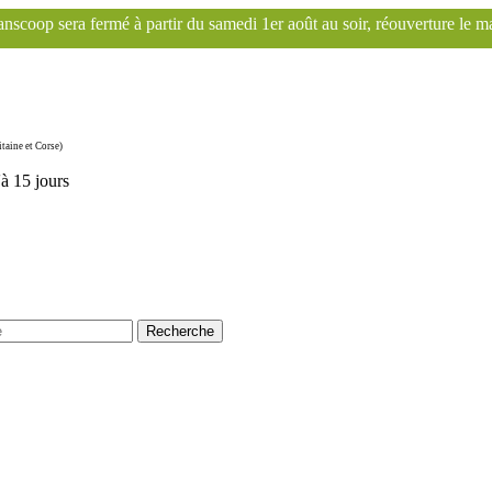
samedi 1er août au soir, réouverture le mardi 1er septembre. Le site F
taine et Corse)
'à 15 jours
Recherche