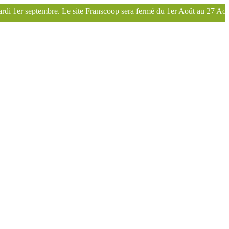
ranscoop sera fermé du 1er Août au 27 Août inclus. Bonnes vacances !