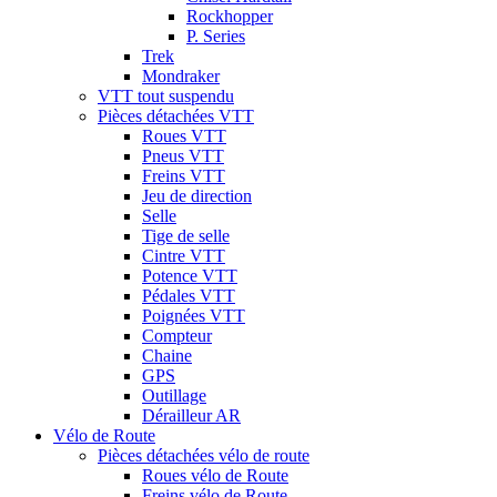
Rockhopper
P. Series
Trek
Mondraker
VTT tout suspendu
Pièces détachées VTT
Roues VTT
Pneus VTT
Freins VTT
Jeu de direction
Selle
Tige de selle
Cintre VTT
Potence VTT
Pédales VTT
Poignées VTT
Compteur
Chaine
GPS
Outillage
Dérailleur AR
Vélo de Route
Pièces détachées vélo de route
Roues vélo de Route
Freins vélo de Route