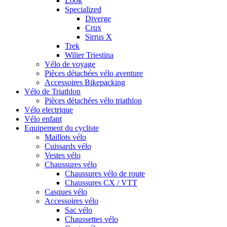
Look
Specialized
Diverge
Crux
Sirrus X
Trek
Wilier Triestina
Vélo de voyage
Pièces détachées vélo aventure
Accessoires Bikepacking
Vélo de Triathlon
Pièces détachées vélo triathlon
Vélo electrique
Vélo enfant
Equipement du cycliste
Maillots vélo
Cuissards vélo
Vestes vélo
Chaussures vélo
Chaussures vélo de route
Chaussures CX / VTT
Casques vélo
Accessoires vélo
Sac vélo
Chaussettes vélo