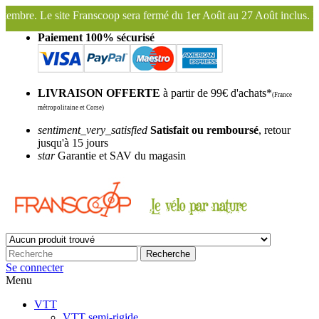
a fermé du 1er Août au 27 Août inclus. Bonnes vacances !
Franscoop,
Paiement 100% sécurisé
LIVRAISON OFFERTE
à partir de 99€ d'achats*
(France
métropolitaine et Corse)
sentiment_very_satisfied
Satisfait ou remboursé
, retour
jusqu'à 15 jours
star
Garantie et SAV du magasin
Recherche
Se connecter
Menu
VTT
VTT semi-rigide