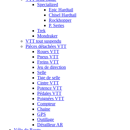
Specialized
Epic Hardtail
Chisel Hardtail
Rockhopper
P. Series
Trek
Mondraker
VTT tout suspendu
Pièces détachées VTT
Roues VTT
Pneus VTT
Freins VTT
Jeu de direction
Selle
Tige de selle
Cintre VTT
Potence VTT
Pédales VTT
Poignées VTT
Compteur
Chaine
GPS
Outillage
Dérailleur AR
Vélo de Route