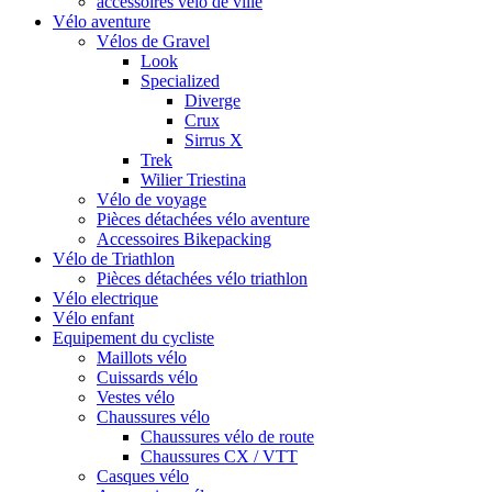
accessoires vélo de ville
Vélo aventure
Vélos de Gravel
Look
Specialized
Diverge
Crux
Sirrus X
Trek
Wilier Triestina
Vélo de voyage
Pièces détachées vélo aventure
Accessoires Bikepacking
Vélo de Triathlon
Pièces détachées vélo triathlon
Vélo electrique
Vélo enfant
Equipement du cycliste
Maillots vélo
Cuissards vélo
Vestes vélo
Chaussures vélo
Chaussures vélo de route
Chaussures CX / VTT
Casques vélo