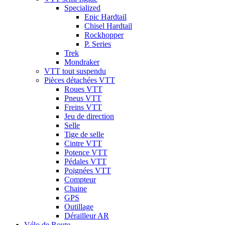
Specialized
Epic Hardtail
Chisel Hardtail
Rockhopper
P. Series
Trek
Mondraker
VTT tout suspendu
Pièces détachées VTT
Roues VTT
Pneus VTT
Freins VTT
Jeu de direction
Selle
Tige de selle
Cintre VTT
Potence VTT
Pédales VTT
Poignées VTT
Compteur
Chaine
GPS
Outillage
Dérailleur AR
Vélo de Route