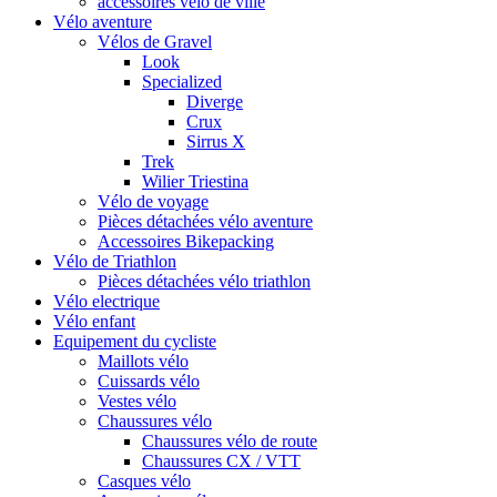
accessoires vélo de ville
Vélo aventure
Vélos de Gravel
Look
Specialized
Diverge
Crux
Sirrus X
Trek
Wilier Triestina
Vélo de voyage
Pièces détachées vélo aventure
Accessoires Bikepacking
Vélo de Triathlon
Pièces détachées vélo triathlon
Vélo electrique
Vélo enfant
Equipement du cycliste
Maillots vélo
Cuissards vélo
Vestes vélo
Chaussures vélo
Chaussures vélo de route
Chaussures CX / VTT
Casques vélo