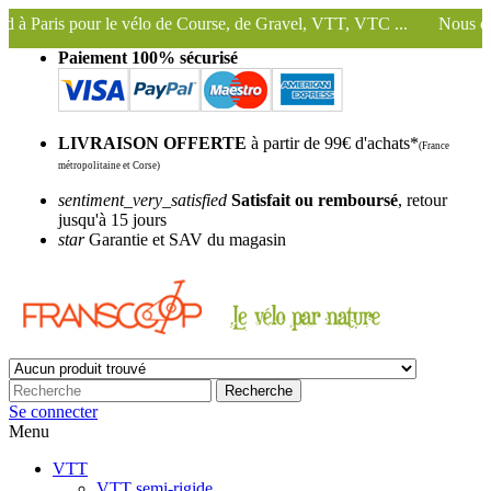
le vélo de Course, de Gravel, VTT, VTC ...
Nous conservons et utilis
Paiement 100% sécurisé
LIVRAISON OFFERTE
à partir de 99€ d'achats*
(France
métropolitaine et Corse)
sentiment_very_satisfied
Satisfait ou remboursé
, retour
jusqu'à 15 jours
star
Garantie et SAV du magasin
Recherche
Se connecter
Menu
VTT
VTT semi-rigide