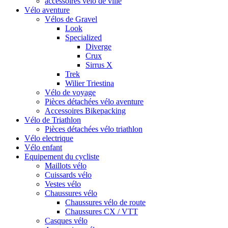
accessoires vélo de ville
Vélo aventure
Vélos de Gravel
Look
Specialized
Diverge
Crux
Sirrus X
Trek
Wilier Triestina
Vélo de voyage
Pièces détachées vélo aventure
Accessoires Bikepacking
Vélo de Triathlon
Pièces détachées vélo triathlon
Vélo electrique
Vélo enfant
Equipement du cycliste
Maillots vélo
Cuissards vélo
Vestes vélo
Chaussures vélo
Chaussures vélo de route
Chaussures CX / VTT
Casques vélo