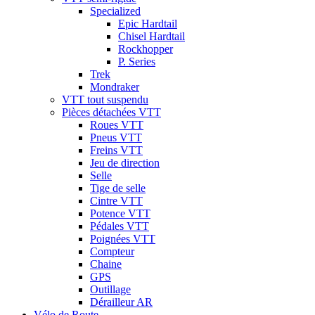
Specialized
Epic Hardtail
Chisel Hardtail
Rockhopper
P. Series
Trek
Mondraker
VTT tout suspendu
Pièces détachées VTT
Roues VTT
Pneus VTT
Freins VTT
Jeu de direction
Selle
Tige de selle
Cintre VTT
Potence VTT
Pédales VTT
Poignées VTT
Compteur
Chaine
GPS
Outillage
Dérailleur AR
Vélo de Route