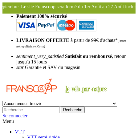
 sera fermé du 1er Août au 27 Août inclus. Bonnes vacances !
Fransc
Paiement 100% sécurisé
LIVRAISON OFFERTE
à partir de 99€ d'achats*
(France
métropolitaine et Corse)
sentiment_very_satisfied
Satisfait ou remboursé
, retour
jusqu'à 15 jours
star
Garantie et SAV du magasin
Recherche
Se connecter
Menu
VTT
VTT semi-rigide