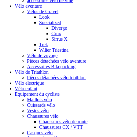
accessoires vélo de ville
Vélo aventure
Vélos de Gravel
Look
Specialized
Diverge
Crux
Sirrus X
Trek
Wilier Triestina
Vélo de voyage
Pièces détachées vélo aventure
Accessoires Bikepacking
Vélo de Triathlon
Pièces détachées vélo triathlon
Vélo electrique
Vélo enfant
Equipement du cycliste
Maillots vélo
Cuissards vélo
Vestes vélo
Chaussures vélo
Chaussures vélo de route
Chaussures CX / VTT
Casques vélo