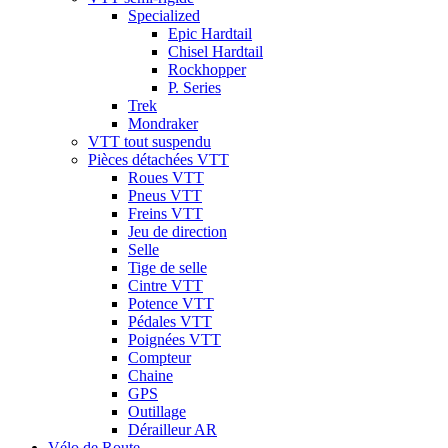
Specialized
Epic Hardtail
Chisel Hardtail
Rockhopper
P. Series
Trek
Mondraker
VTT tout suspendu
Pièces détachées VTT
Roues VTT
Pneus VTT
Freins VTT
Jeu de direction
Selle
Tige de selle
Cintre VTT
Potence VTT
Pédales VTT
Poignées VTT
Compteur
Chaine
GPS
Outillage
Dérailleur AR
Vélo de Route