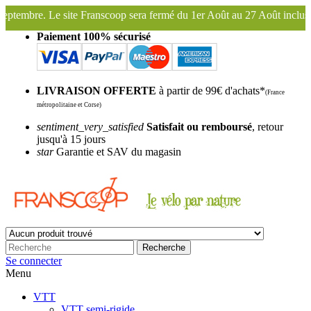
ermé du 1er Août au 27 Août inclus. Bonnes vacances !
Franscoop, le
Paiement 100% sécurisé
LIVRAISON OFFERTE
à partir de 99€ d'achats*
(France
métropolitaine et Corse)
sentiment_very_satisfied
Satisfait ou remboursé
, retour
jusqu'à 15 jours
star
Garantie et SAV du magasin
Recherche
Se connecter
Menu
VTT
VTT semi-rigide