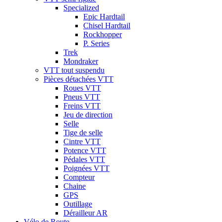
Specialized
Epic Hardtail
Chisel Hardtail
Rockhopper
P. Series
Trek
Mondraker
VTT tout suspendu
Pièces détachées VTT
Roues VTT
Pneus VTT
Freins VTT
Jeu de direction
Selle
Tige de selle
Cintre VTT
Potence VTT
Pédales VTT
Poignées VTT
Compteur
Chaine
GPS
Outillage
Dérailleur AR
Vélo de Route