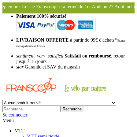
ra fermé du 1er Août au 27 Août inclus. Bonnes vacances !
Franscoop
Paiement 100% sécurisé
LIVRAISON OFFERTE
à partir de 99€ d'achats*
(France
métropolitaine et Corse)
sentiment_very_satisfied
Satisfait ou remboursé
, retour
jusqu'à 15 jours
star
Garantie et SAV du magasin
Recherche
Se connecter
Menu
VTT
VTT semi-rigide