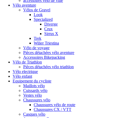
accessoires vélo de ville
Vélo aventure
Vélos de Gravel
Look
Specialized
Diverge
Crux
Sirrus X
Trek
Wilier Triestina
Vélo de voyage
Pièces détachées vélo aventure
Accessoires Bikepacking
Vélo de Triathlon
Pièces détachées vélo triathlon
Vélo electrique
Vélo enfant
Equipement du cycliste
Maillots vélo
Cuissards vélo
Vestes vélo
Chaussures vélo
Chaussures vélo de route
Chaussures CX / VTT
Casques vélo