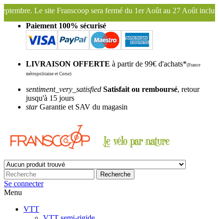
a fermé du 1er Août au 27 Août inclus. Bonnes vacances !
Franscoop,
Paiement 100% sécurisé
LIVRAISON OFFERTE
à partir de 99€ d'achats*
(France
métropolitaine et Corse)
sentiment_very_satisfied
Satisfait ou remboursé
, retour
jusqu'à 15 jours
star
Garantie et SAV du magasin
Recherche
Se connecter
Menu
VTT
VTT semi-rigide