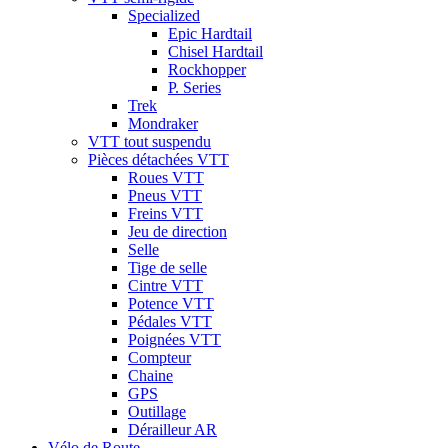
Specialized
Epic Hardtail
Chisel Hardtail
Rockhopper
P. Series
Trek
Mondraker
VTT tout suspendu
Pièces détachées VTT
Roues VTT
Pneus VTT
Freins VTT
Jeu de direction
Selle
Tige de selle
Cintre VTT
Potence VTT
Pédales VTT
Poignées VTT
Compteur
Chaine
GPS
Outillage
Dérailleur AR
Vélo de Route