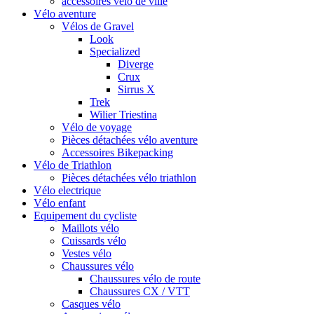
accessoires vélo de ville
Vélo aventure
Vélos de Gravel
Look
Specialized
Diverge
Crux
Sirrus X
Trek
Wilier Triestina
Vélo de voyage
Pièces détachées vélo aventure
Accessoires Bikepacking
Vélo de Triathlon
Pièces détachées vélo triathlon
Vélo electrique
Vélo enfant
Equipement du cycliste
Maillots vélo
Cuissards vélo
Vestes vélo
Chaussures vélo
Chaussures vélo de route
Chaussures CX / VTT
Casques vélo