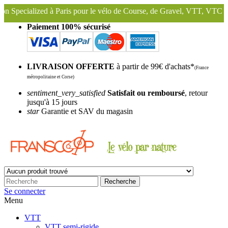
 pour le vélo de Course, de Gravel, VTT, VTC ...
Nous conservons et
Paiement 100% sécurisé
LIVRAISON OFFERTE
à partir de 99€ d'achats*
(France
métropolitaine et Corse)
sentiment_very_satisfied
Satisfait ou remboursé
, retour
jusqu'à 15 jours
star
Garantie et SAV du magasin
Recherche
Se connecter
Menu
VTT
VTT semi-rigide