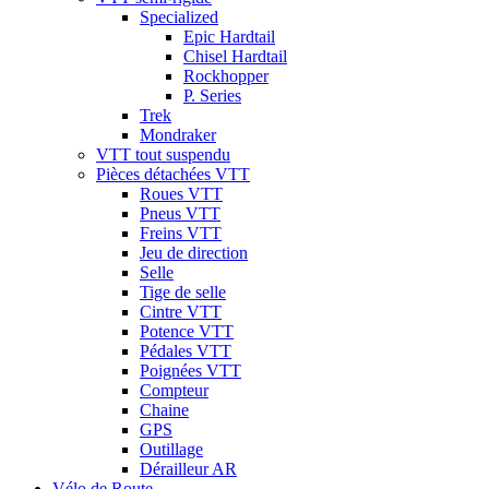
Specialized
Epic Hardtail
Chisel Hardtail
Rockhopper
P. Series
Trek
Mondraker
VTT tout suspendu
Pièces détachées VTT
Roues VTT
Pneus VTT
Freins VTT
Jeu de direction
Selle
Tige de selle
Cintre VTT
Potence VTT
Pédales VTT
Poignées VTT
Compteur
Chaine
GPS
Outillage
Dérailleur AR
Vélo de Route