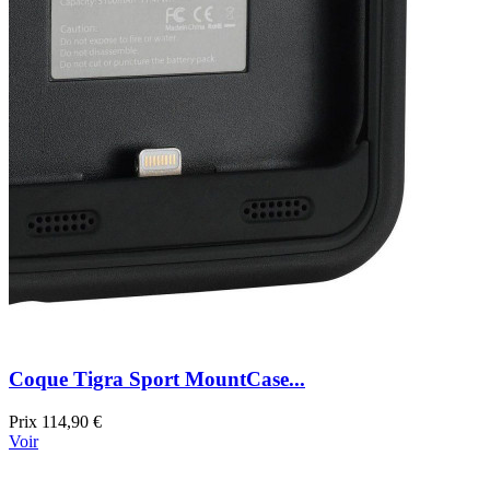
Coque Tigra Sport MountCase...
Prix
114,90 €
Voir