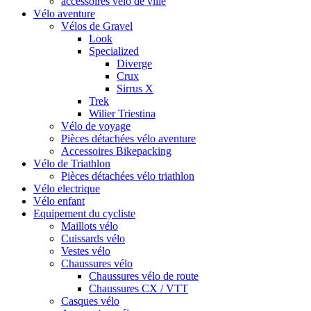
accessoires vélo de ville
Vélo aventure
Vélos de Gravel
Look
Specialized
Diverge
Crux
Sirrus X
Trek
Wilier Triestina
Vélo de voyage
Pièces détachées vélo aventure
Accessoires Bikepacking
Vélo de Triathlon
Pièces détachées vélo triathlon
Vélo electrique
Vélo enfant
Equipement du cycliste
Maillots vélo
Cuissards vélo
Vestes vélo
Chaussures vélo
Chaussures vélo de route
Chaussures CX / VTT
Casques vélo