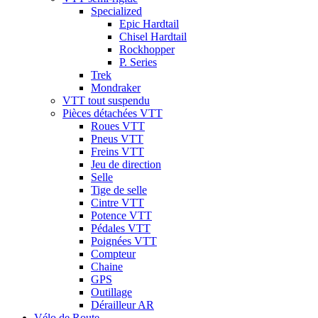
Specialized
Epic Hardtail
Chisel Hardtail
Rockhopper
P. Series
Trek
Mondraker
VTT tout suspendu
Pièces détachées VTT
Roues VTT
Pneus VTT
Freins VTT
Jeu de direction
Selle
Tige de selle
Cintre VTT
Potence VTT
Pédales VTT
Poignées VTT
Compteur
Chaine
GPS
Outillage
Dérailleur AR
Vélo de Route