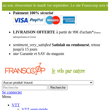
uverture le mardi 1er septembre. Le site Franscoop sera fermé du 1er A
Paiement 100% sécurisé
LIVRAISON OFFERTE
à partir de 99€ d'achats*
(France
métropolitaine et Corse)
sentiment_very_satisfied
Satisfait ou remboursé
, retour
jusqu'à 15 jours
star
Garantie et SAV du magasin
Recherche
Se connecter
Menu
VTT
VTT semi-rigide