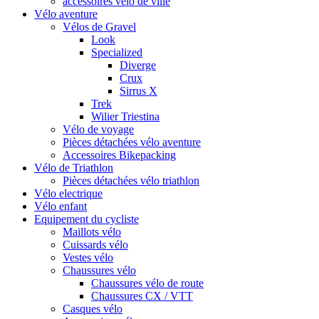
accessoires vélo de ville
Vélo aventure
Vélos de Gravel
Look
Specialized
Diverge
Crux
Sirrus X
Trek
Wilier Triestina
Vélo de voyage
Pièces détachées vélo aventure
Accessoires Bikepacking
Vélo de Triathlon
Pièces détachées vélo triathlon
Vélo electrique
Vélo enfant
Equipement du cycliste
Maillots vélo
Cuissards vélo
Vestes vélo
Chaussures vélo
Chaussures vélo de route
Chaussures CX / VTT
Casques vélo